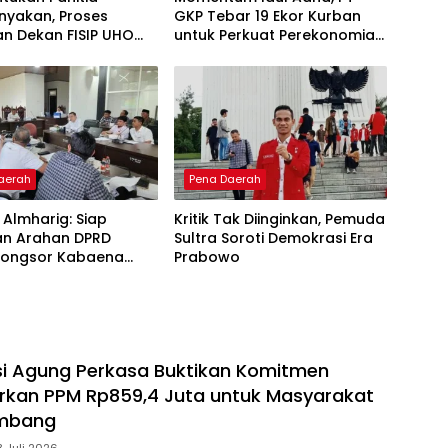
nyakan, Proses
GKP Tebar 19 Ekor Kurban
an Dekan FISIP UHO
untuk Perkuat Perekonomian
Kritik
Lokal
aerah
Pena Daerah
T Almharig: Siap
Kritik Tak Diinginkan, Pemuda
an Arahan DPRD
Sultra Soroti Demokrasi Era
 Longsor Kabaena
Prabowo
ajeure
i Agung Perkasa Buktikan Komitmen
lurkan PPM Rp859,4 Juta untuk Masyarakat
ambang
8 Juli 2026