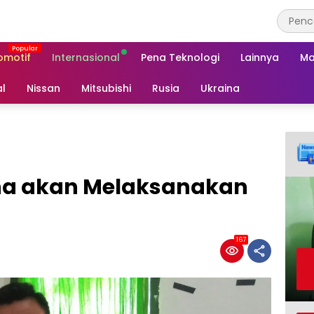
omotif
Internasional
Pena Teknologi
Lainnya
Ma
al
Nissan
Mitsubishi
Rusia
Ukraina
na akan Melaksanakan
167