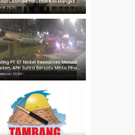
dari, Ahmad Yani Dua Kali Mangkir
i Panggilan Polda Sultra
aret 2026
ling PT ST Nickel Resources Menuai
otan, APH Sultra Bersatu Minta Pihak
wenang Bertindak
ebruari 2026