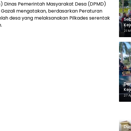
) Dinas Pemerintah Masyarakat Desa (DPMD)
 Gazali mengatakan, berdasarkan Peraturan
mlah desa yang melaksanakan Pilkades serentak
Seb
.
Kej
Be
21 M
Dem
Kej
27 A
Dug