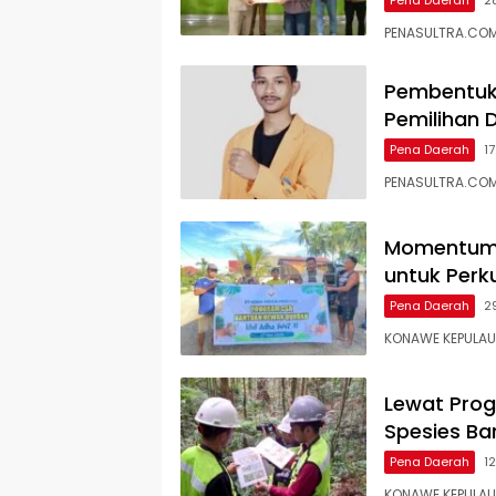
PENASULTRA.COM
Pembentuka
Pemilihan D
Pena Daerah
1
PENASULTRA.COM,
Momentum I
untuk Perk
Pena Daerah
2
KONAWE KEPULAUA
Lewat Prog
Spesies Ba
Pena Daerah
1
KONAWE KEPULAU