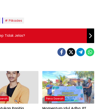
Pilkades
p Tidak Jelas?
aerah
Pena Daerah
tukan Panitia
Momentum Idul Adha, PT