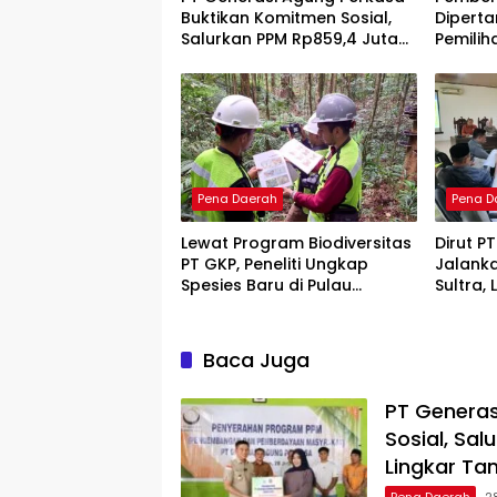
Buktikan Komitmen Sosial,
Diperta
Salurkan PPM Rp859,4 Juta
Pemilih
untuk Masyarakat Lingkar
Menuai 
Tambang
Pena Daerah
Pena D
Lewat Program Biodiversitas
Dirut P
PT GKP, Peneliti Ungkap
Jalank
Spesies Baru di Pulau
Sultra,
Wawonii
Force M
Baca Juga
PT Generas
Sosial, Sa
Lingkar T
Pena Daerah
2