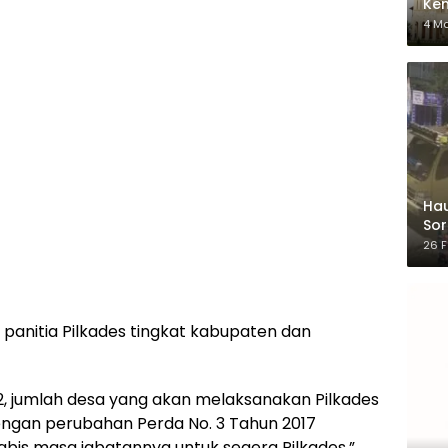
Ken
dar
4 M
Hau
Sor
Ber
26 F
panitia Pilkades tingkat kabupaten dan
2, jumlah desa yang akan melaksanakan Pilkades
engan perubahan Perda No. 3 Tahun 2017
abis masa jabatannya untuk segera Pilkades,”