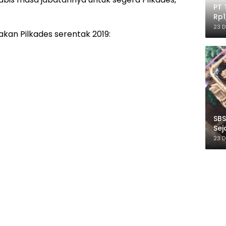
PT 
Rp1
Ile
23 
kan Pilkades serentak 2019:
SBS
Sej
Ber
23 