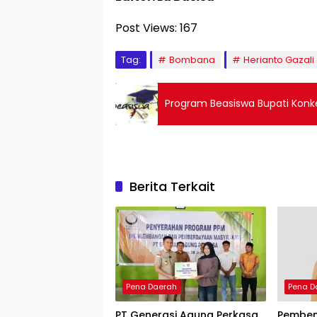
Post Views:
167
Tag:
Bombana
Herianto Gazali
Program Beasiswa Bupati Konke
Berita Terkait
Pena Daerah
Pena D
PT Generasi Agung Perkasa
Pemben