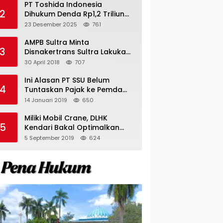
PT Toshida Indonesia
2
Dihukum Denda Rp1,2 Triliun
atas Aktivitas Tambang
23 Desember 2025
761
Ilegal
AMPB Sultra Minta
3
Disnakertrans Sultra Lakukan
Sweeping TKA
30 April 2018
707
Ini Alasan PT SSU Belum
4
Tuntaskan Pajak ke Pemda
Bombana Sebesar Rp8 Miliar
14 Januari 2019
650
Miliki Mobil Crane, DLHK
5
Kendari Bakal Optimalkan
Pangkas Pohon Peneduh
5 September 2019
624