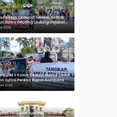
ut Kasus Cirauci II Selesai, Asintel
ati Sultra Dituding Lindungi Pejabat
rwenang
ei 2026
o Jilid II Kasus Cirauci, Massa Desak
ati Sultra Periksa Bupati Bombana
pril 2026
aan Penipuan Jual Beli Tanah di