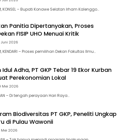
, KONSEL – Bupati Konawe Selatan Irham Kalenggo…
n Panitia Dipertanyakan, Proses
ekan FISIP UHO Menuai Kritik
7 Juni 2026
 KENDARI – Proses pemilihan Dekan Fakultas Ilmu…
dul Adha, PT GKP Tebar 19 Ekor Kurban
uat Perekonomian Lokal
9 Mei 2026
N – Di tengah perayaan Hari Raya…
ram Biodiversitas PT GKP, Peneliti Ungkap
ru di Pulau Wawonii
2 Mei 2026
AN – Tak hanya menjadi program lingkungan…