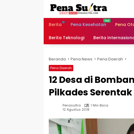
Langsung
ke
konten
Berita
Pena Kesehatan
Pena Ot
Berita Teknologi
Berita Internasion
Beranda
Pena News
Pena Daerah
Pena Daerah
12 Desa di Bomba
Pilkades Serentak
Penasultra
1 Min Baca
12 Agustus 2018