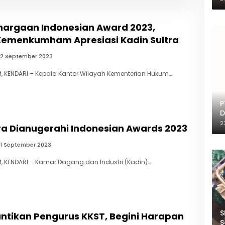
hargaan Indonesian Award 2023,
Kemenkumham Apresiasi Kadin Sultra
2 September 2023
 KENDARI – Kepala Kantor Wilayah Kementerian Hukum…
P
D
T
2
ra Dianugerahi Indonesian Awards 2023
1 September 2023
 KENDARI – Kamar Dagang dan Industri (Kadin)…
S
antikan Pengurus KKST, Begini Harapan
S