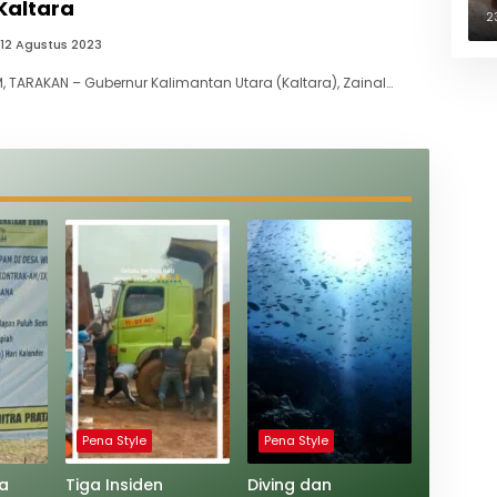
Kaltara
B
2
12 Agustus 2023
 TARAKAN – Gubernur Kalimantan Utara (Kaltara), Zainal…
Pena Style
Pena Style
a
Tiga Insiden
Diving dan