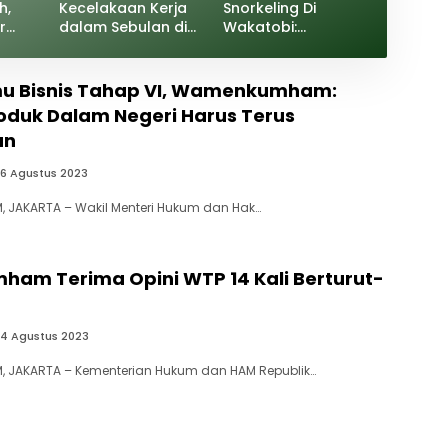
h,
Kecelakaan Kerja
Snorkeling Di
r
dalam Sebulan di
Wakatobi:
gal!
PT Tiran Jadi
Eksplorasi Marine
Sorotan Jelang
Paradise Sulawesi
Bulan K3
Tenggara
u Bisnis Tahap VI, Wamenkumham:
roduk Dalam Negeri Harus Terus
an
6 Agustus 2023
 JAKARTA – Wakil Menteri Hukum dan Hak…
am Terima Opini WTP 14 Kali Berturut-
4 Agustus 2023
, JAKARTA – Kementerian Hukum dan HAM Republik…