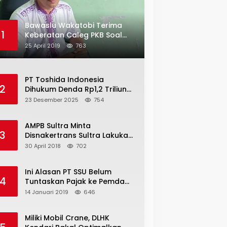
Bawaslu Wakatobi Terima
1
Keberatan Caleg PKB Soal
Penggelembungan Suara
25 April 2019
763
PT Toshida Indonesia
2
Dihukum Denda Rp1,2 Triliun
atas Aktivitas Tambang
23 Desember 2025
754
Ilegal
AMPB Sultra Minta
3
Disnakertrans Sultra Lakukan
Sweeping TKA
30 April 2018
702
Ini Alasan PT SSU Belum
4
Tuntaskan Pajak ke Pemda
Bombana Sebesar Rp8 Miliar
14 Januari 2019
646
Miliki Mobil Crane, DLHK