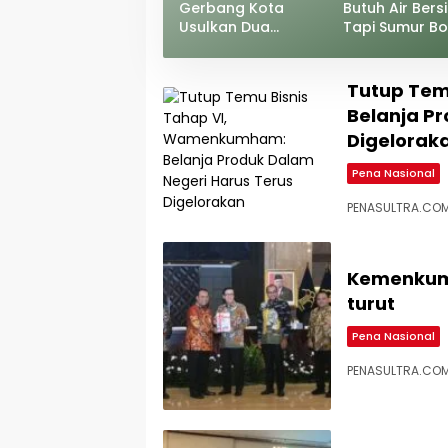
Gerbang Kota
Butuh Air Bersi
Usulkan Dua
Tapi Sumur Bo
Kecamatan di
Rp989 Juta Ga
Kendari Jadi
Sasaran Program
Tutup Tem
Gentengnisasi
Belanja P
Digelorak
Pena Nasional
PENASULTRA.COM,
Kemenkumh
turut
Pena Nasional
PENASULTRA.COM