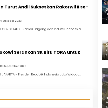
ra Turut Andil Sukseskan Rakorwil II se-
D
D
2
4 Oktober 2023
, GORONTALO – Kamar Dagang dan Industri Indonesia…
D
K
okowi Serahkan SK Biru TORA untuk
M
4
18 September 2023
 JAKARTA – Presiden Republik Indonesia Joko Widodo…
H
M
M
2