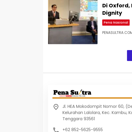
Di Oxford,
Dignity
Pena Nasional
PENASULTRA.COM,
Jl. HEA Mokodompit Nomor 60, (
Kelurahan Lalolara, Kec. Kambu, K
Tenggara 93561
+62 852-5625-9555