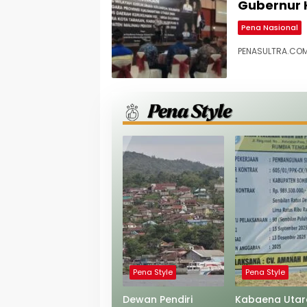
Gubernur 
Pena Nasional
PENASULTRA.COM,
Pena Style
Pena Style
Dewan Pendiri
Kabaena Utar