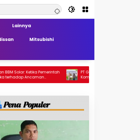
Lainnya
Nissan
Mitsubishi
ika Pemerintah
PT Generasi Agung Perkasa Buktikan
ncaman
Komitmen Sosial, Salurkan PPM Rp859,4
Juta untuk Masyarakat Lingkar
Tambang