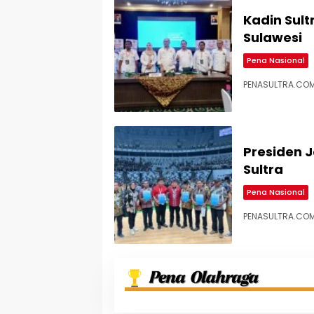
Kadin Sult
Sulawesi
Pena Nasional
PENASULTRA.COM
Presiden J
Sultra
Pena Nasional
PENASULTRA.COM,