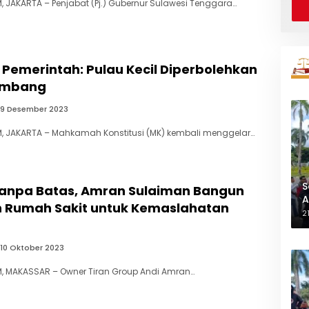
 JAKARTA – Penjabat (Pj.) Gubernur Sulawesi Tenggara…
 Pemerintah: Pulau Kecil Diperbolehkan
ambang
9 Desember 2023
, JAKARTA – Mahkamah Konstitusi (MK) kembali menggelar…
S
Tanpa Batas, Amran Sulaiman Bangun
A
n Rumah Sakit untuk Kemaslahatan
L
2
10 Oktober 2023
, MAKASSAR – Owner Tiran Group Andi Amran…