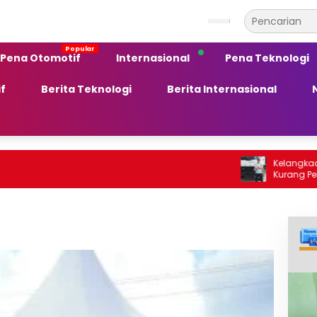
Pena Otomotif
Internasional
Pena Teknologi
f
Berita Teknologi
Berita Internasional
Kelangkaan BBM Solar: Ket
Kurang Peka terhadap A
Ekonomi Daerah