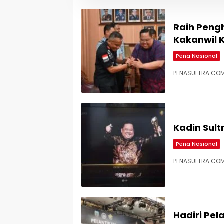
Raih Peng
Kakanwil 
Pena Nasional
PENASULTRA.COM,
Kadin Sult
Pena Nasional
PENASULTRA.COM,
Hadiri Pel