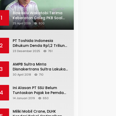
Bawaslu Wakatobi Terima
1
Keberatan Caleg PKB Soal
Penggelembungan Suara
25 April 2019
800
PT Toshida Indonesia
2
Dihukum Denda Rp1,2 Triliun
atas Aktivitas Tambang
23 Desember 2025
761
Ilegal
AMPB Sultra Minta
3
Disnakertrans Sultra Lakukan
Sweeping TKA
30 April 2018
710
Ini Alasan PT SSU Belum
4
Tuntaskan Pajak ke Pemda
Bombana Sebesar Rp8 Miliar
14 Januari 2019
650
Miliki Mobil Crane, DLHK