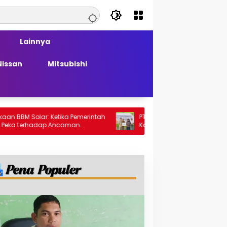
Lainnya
Nissan
Mitsubishi
ar: Ketika Pemerintah
PT Generasi Agung Perkasa Buktikan
adap Ancaman
Komitmen Sosial, Salurkan PPM Rp859,4
Juta untuk Masyarakat Lingkar
Tambang