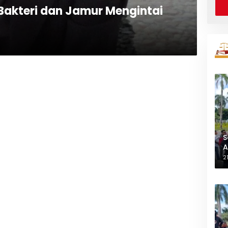
Bakteri dan Jamur Mengintai
S
A
L
2