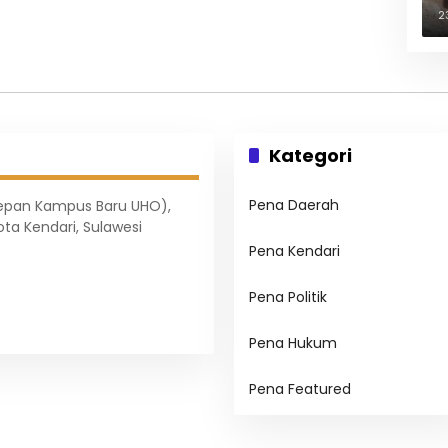
B
2
Kategori
Pena Daerah
Depan Kampus Baru UHO),
ota Kendari, Sulawesi
Pena Kendari
Pena Politik
Pena Hukum
Pena Featured