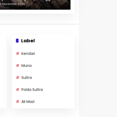
erulang-ulang
3 Desember 2025
Label
Kendari
Muna
Sultra
Polda Sultra
Ali Mazi