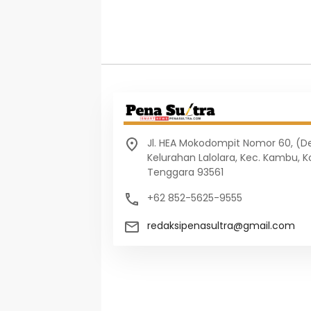
Jl. HEA Mokodompit Nomor 60, (
Kelurahan Lalolara, Kec. Kambu, K
Tenggara 93561
+62 852-5625-9555
redaksipenasultra@gmail.com