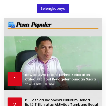
Selengkapnya
Bawaslu Wakatobi Terima Keberatan
1
Caleg PKB Soal Penggelembungan Suara
25 April 2019
764
PT Toshida Indonesia Dihukum Denda
2
Rp1,2 Triliun atas Aktivitas Tambang Ilegal