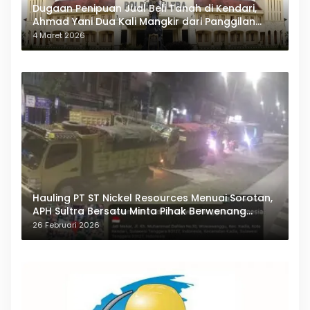
Dugaan Penipuan Jual Beli Tanah di Kendari,
Ahmad Yani Dua Kali Mangkir dari Panggilan
Polda Sultra
4 Maret 2026
Hauling PT ST Nickel Resources Menuai Sorotan,
APH Sultra Bersatu Minta Pihak Berwenang
Bertindak
26 Februari 2026