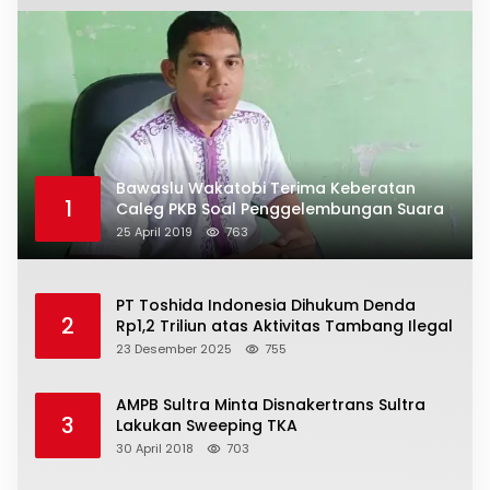
Bawaslu Wakatobi Terima Keberatan
1
Caleg PKB Soal Penggelembungan Suara
25 April 2019
763
PT Toshida Indonesia Dihukum Denda
2
Rp1,2 Triliun atas Aktivitas Tambang Ilegal
23 Desember 2025
755
AMPB Sultra Minta Disnakertrans Sultra
3
Lakukan Sweeping TKA
30 April 2018
703