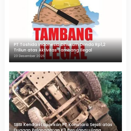
PT Toshida Indonesia Dihukum Denda Rp1,2
Triliun atas Aktivitas Tambang Ilegal
23 Desember 2025
SBSI Kendari Laporkan PT Konutara Sejati atas
Dugaan Pelanggaran K3 Berulang-ulang