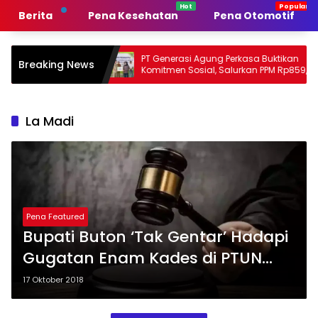
Langsung
Berita
Pena Kesehatan
Pena Otomotif
ke
konten
emerintah
PT Generasi Agung Perkasa Buktikan
Breaking News
n
Komitmen Sosial, Salurkan PPM Rp859,4
Juta untuk Masyarakat Lingkar
Tambang
La Madi
Pena Featured
Bupati Buton ‘Tak Gentar’ Hadapi
Gugatan Enam Kades di PTUN
Kendari
17 Oktober 2018