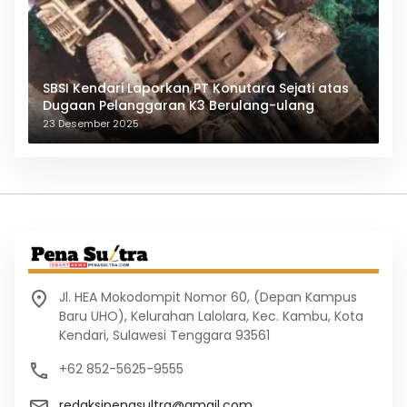
SBSI Kendari Laporkan PT Konutara Sejati atas
Dugaan Pelanggaran K3 Berulang-ulang
23 Desember 2025
Jl. HEA Mokodompit Nomor 60, (Depan Kampus
Baru UHO), Kelurahan Lalolara, Kec. Kambu, Kota
Kendari, Sulawesi Tenggara 93561
+62 852-5625-9555
redaksipenasultra@gmail.com