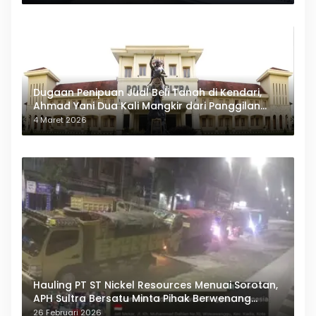
Dugaan Penipuan Jual Beli Tanah di Kendari,
Ahmad Yani Dua Kali Mangkir dari Panggilan
Polda Sultra
4 Maret 2026
Hauling PT ST Nickel Resources Menuai Sorotan,
APH Sultra Bersatu Minta Pihak Berwenang
Bertindak
26 Februari 2026