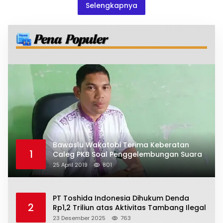
Selengkapnya
Bawaslu Wakatobi Terima Keberatan
1
Caleg PKB Soal Penggelembungan Suara
25 April 2019
801
PT Toshida Indonesia Dihukum Denda
2
Rp1,2 Triliun atas Aktivitas Tambang Ilegal
23 Desember 2025
763