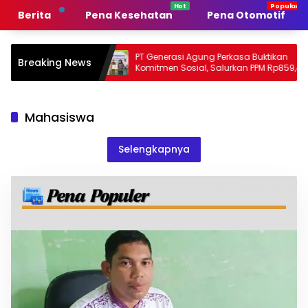
Langsung
Berita
Pena Kesehatan
Pena Otomotif
ke
konten
Pemerintah
PT Generasi Agung Perkasa Buktikan
Breaking News
an
Komitmen Sosial, Salurkan PPM Rp859,4
Juta untuk Masyarakat Lingkar
Tambang
Mahasiswa
Selengkapnya