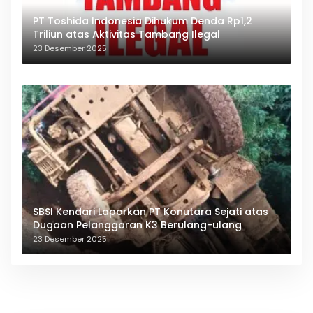
PT Toshida Indonesia Dihukum Denda Rp1,2
Triliun atas Aktivitas Tambang Ilegal
23 Desember 2025
SBSI Kendari Laporkan PT Konutara Sejati atas
Dugaan Pelanggaran K3 Berulang-ulang
23 Desember 2025