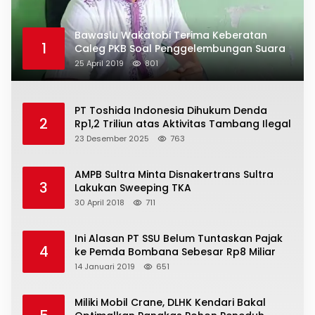
Bawaslu Wakatobi Terima Keberatan
1
Caleg PKB Soal Penggelembungan Suara
25 April 2019
801
PT Toshida Indonesia Dihukum Denda
2
Rp1,2 Triliun atas Aktivitas Tambang Ilegal
23 Desember 2025
763
AMPB Sultra Minta Disnakertrans Sultra
3
Lakukan Sweeping TKA
30 April 2018
711
Ini Alasan PT SSU Belum Tuntaskan Pajak
4
ke Pemda Bombana Sebesar Rp8 Miliar
14 Januari 2019
651
Miliki Mobil Crane, DLHK Kendari Bakal