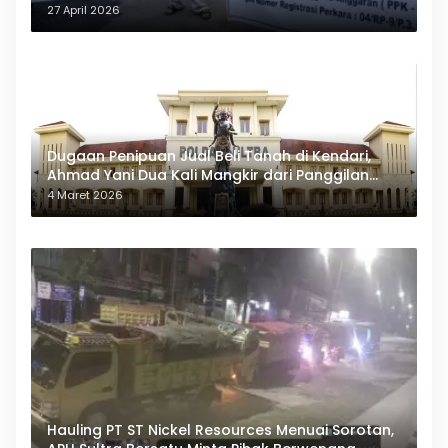
27 April 2026
Dugaan Penipuan Jual Beli Tanah di Kendari,
Ahmad Yani Dua Kali Mangkir dari Panggilan
Polda Sultra
4 Maret 2026
Hauling PT ST Nickel Resources Menuai Sorotan,