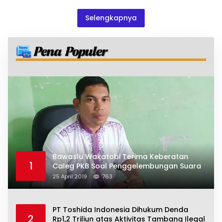
Selengkapnya
Bawaslu Wakatobi Terima Keberatan
1
Caleg PKB Soal Penggelembungan Suara
25 April 2019
763
PT Toshida Indonesia Dihukum Denda
2
Rp1,2 Triliun atas Aktivitas Tambang Ilegal