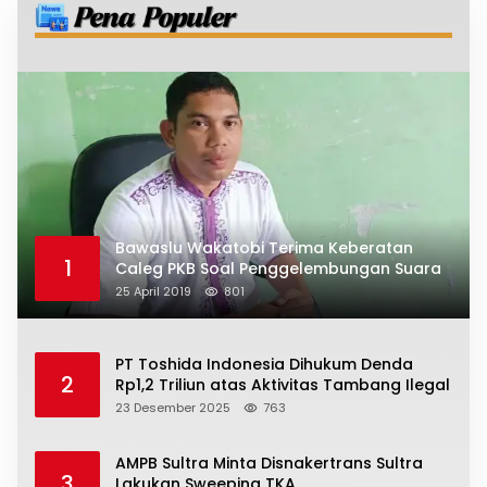
Bawaslu Wakatobi Terima Keberatan
1
Caleg PKB Soal Penggelembungan Suara
25 April 2019
801
PT Toshida Indonesia Dihukum Denda
2
Rp1,2 Triliun atas Aktivitas Tambang Ilegal
23 Desember 2025
763
AMPB Sultra Minta Disnakertrans Sultra
3
Lakukan Sweeping TKA