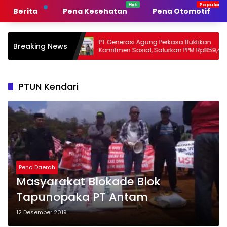
Langsung
Berita
Pena Kesehatan
Pena Otomotif
ke
konten
erintah
PT Generasi Agung Perkasa Buktikan
Mu
Breaking News
Komitmen Sosial, Salurkan PPM Rp859,4
Ta
Juta untuk Masyarakat Lingkar
Su
Tambang
Pe
PTUN Kendari
Pena Daerah
Masyarakat Blokade Blok
Tapunopaka PT Antam
12 Desember 2019