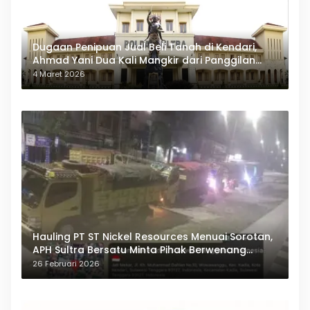
Dugaan Penipuan Jual Beli Tanah di Kendari,
Ahmad Yani Dua Kali Mangkir dari Panggilan
Polda Sultra
4 Maret 2026
Hauling PT ST Nickel Resources Menuai Sorotan,
APH Sultra Bersatu Minta Pihak Berwenang
Bertindak
26 Februari 2026