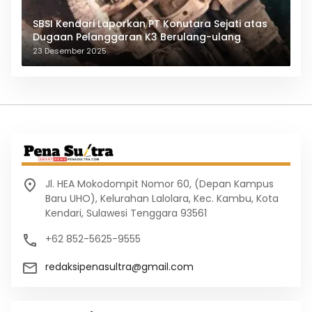
SBSI Kendari Laporkan PT Konutara Sejati atas
Dugaan Pelanggaran K3 Berulang-ulang
23 Desember 2025
Jl. HEA Mokodompit Nomor 60, (Depan Kampus
Baru UHO), Kelurahan Lalolara, Kec. Kambu, Kota
Kendari, Sulawesi Tenggara 93561
+62 852-5625-9555
redaksipenasultra@gmail.com