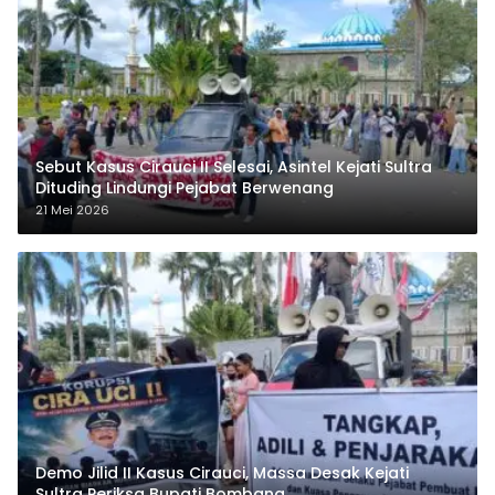
Sebut Kasus Cirauci II Selesai, Asintel Kejati Sultra
Dituding Lindungi Pejabat Berwenang
21 Mei 2026
Demo Jilid II Kasus Cirauci, Massa Desak Kejati
Sultra Periksa Bupati Bombana