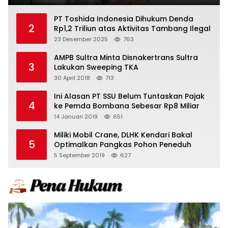
PT Toshida Indonesia Dihukum Denda
2
Rp1,2 Triliun atas Aktivitas Tambang Ilegal
23 Desember 2025
763
AMPB Sultra Minta Disnakertrans Sultra
3
Lakukan Sweeping TKA
30 April 2018
713
Ini Alasan PT SSU Belum Tuntaskan Pajak
4
ke Pemda Bombana Sebesar Rp8 Miliar
14 Januari 2019
651
Miliki Mobil Crane, DLHK Kendari Bakal
5
Optimalkan Pangkas Pohon Peneduh
5 September 2019
627