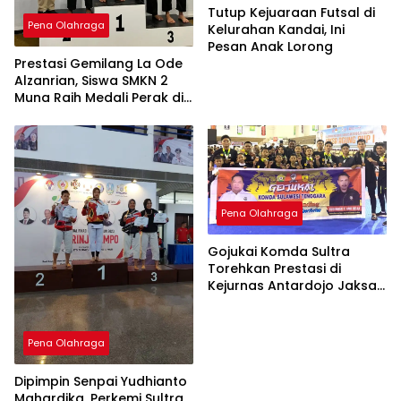
Tutup Kejuaraan Futsal di
Pena Olahraga
Kelurahan Kandai, Ini
Pesan Anak Lorong
Prestasi Gemilang La Ode
Alzanrian, Siswa SMKN 2
Muna Raih Medali Perak di
Popda Sultra
Pena Olahraga
Gojukai Komda Sultra
Torehkan Prestasi di
Kejurnas Antardojo Jaksa
Agung Cup I
Pena Olahraga
Dipimpin Senpai Yudhianto
Mahardika, Perkemi Sultra