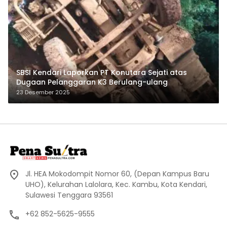
SBSI Kendari Laporkan PT Konutara Sejati atas
Dugaan Pelanggaran K3 Berulang-ulang
23 Desember 2025
Jl. HEA Mokodompit Nomor 60, (Depan Kampus Baru
UHO), Kelurahan Lalolara, Kec. Kambu, Kota Kendari,
Sulawesi Tenggara 93561
+62 852-5625-9555