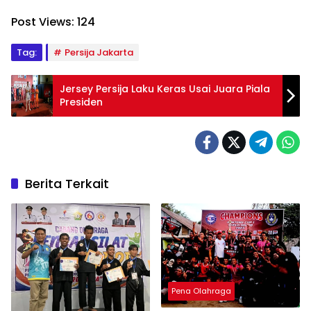
Post Views:
124
Tag:
Persija Jakarta
Jersey Persija Laku Keras Usai Juara Piala
Presiden
Berita Terkait
Pena Olahraga