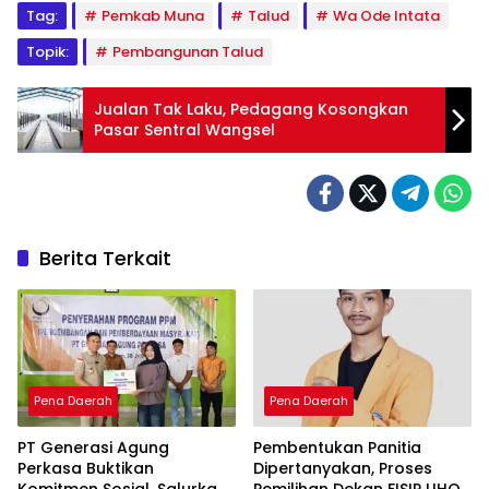
Tag:
Pemkab Muna
Talud
Wa Ode Intata
Topik:
Pembangunan Talud
Jualan Tak Laku, Pedagang Kosongkan
Pasar Sentral Wangsel
Berita Terkait
Pena Daerah
Pena Daerah
PT Generasi Agung
Pembentukan Panitia
Perkasa Buktikan
Dipertanyakan, Proses
Komitmen Sosial, Salurkan
Pemilihan Dekan FISIP UHO