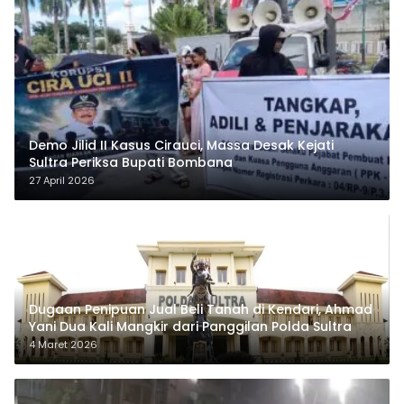
Demo Jilid II Kasus Cirauci, Massa Desak Kejati
Sultra Periksa Bupati Bombana
27 April 2026
Dugaan Penipuan Jual Beli Tanah di Kendari, Ahmad
Yani Dua Kali Mangkir dari Panggilan Polda Sultra
4 Maret 2026