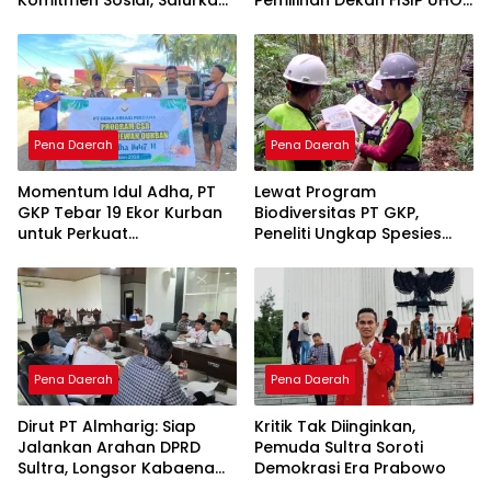
PPM Rp859,4 Juta untuk
Menuai Kritik
Masyarakat Lingkar
Tambang
Pena Daerah
Pena Daerah
Momentum Idul Adha, PT
Lewat Program
GKP Tebar 19 Ekor Kurban
Biodiversitas PT GKP,
untuk Perkuat
Peneliti Ungkap Spesies
Perekonomian Lokal
Baru di Pulau Wawonii
Pena Daerah
Pena Daerah
Dirut PT Almharig: Siap
Kritik Tak Diinginkan,
Jalankan Arahan DPRD
Pemuda Sultra Soroti
Sultra, Longsor Kabaena
Demokrasi Era Prabowo
Force Majeure