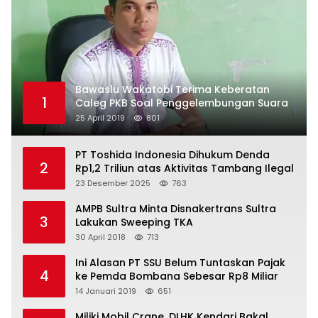
Bawaslu Wakatobi Terima Keberatan
1
Caleg PKB Soal Penggelembungan Suara
25 April 2019
801
PT Toshida Indonesia Dihukum Denda
2
Rp1,2 Triliun atas Aktivitas Tambang Ilegal
23 Desember 2025
763
AMPB Sultra Minta Disnakertrans Sultra
3
Lakukan Sweeping TKA
30 April 2018
713
Ini Alasan PT SSU Belum Tuntaskan Pajak
4
ke Pemda Bombana Sebesar Rp8 Miliar
14 Januari 2019
651
Miliki Mobil Crane, DLHK Kendari Bakal