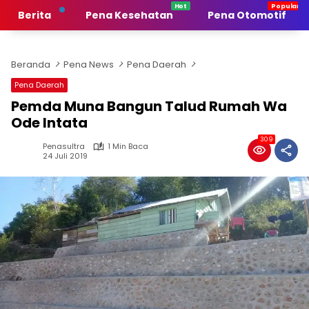
Langsung
Berita
Pena Kesehatan
Pena Otomotif
ke
konten
Beranda
Pena News
Pena Daerah
Pena Daerah
Pemda Muna Bangun Talud Rumah Wa
Ode Intata
309
Penasultra
1 Min Baca
24 Juli 2019