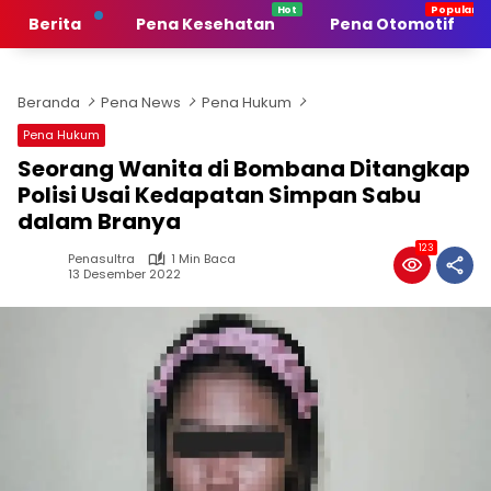
Langsung
Berita
Pena Kesehatan
Pena Otomotif
ke
konten
Beranda
Pena News
Pena Hukum
Pena Hukum
Seorang Wanita di Bombana Ditangkap
Polisi Usai Kedapatan Simpan Sabu
dalam Branya
123
Penasultra
1 Min Baca
13 Desember 2022