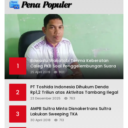
Bawaslu Wakatobi Terima Keberatan
1
Caleg PKB Soal Penggelembungan Suara
25 April 2019
801
PT Toshida Indonesia Dihukum Denda
2
Rp1,2 Triliun atas Aktivitas Tambang Ilegal
23 Desember 2025
763
AMPB Sultra Minta Disnakertrans Sultra
3
Lakukan Sweeping TKA
30 April 2018
713