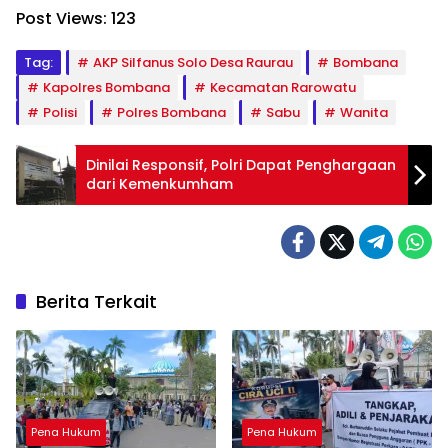
Post Views:
123
Tag:
AKP Silfanus Solo Desa Raurau
Bombana
Kapolres Bombana
Kecamatan Rarowatu
Polisi
Polres Bombana
Sabu
Wanita
Dinilai Responsif, Polri Dapat Penghargaan
dari Kemenkumham
Berita Terkait
Pena Hukum
Pena Hukum