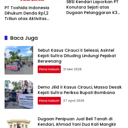
SBSI Kendari Laporkan PT
Konutara Sejati atas
PT Toshida Indonesia
Dugaan Pelanggaran K3
Dihukum Denda Rp1,2
Berulang-ulang
Triliun atas Aktivitas
Tambang Ilegal
Baca Juga
Sebut Kasus Cirauci II Selesai, Asintel
Kejati Sultra Dituding Lindungi Pejabat
Berwenang
Pena Hukum
21 Mei 2026
Demo Jilid II Kasus Cirauci, Massa Desak
Kejati Sultra Periksa Bupati Bombana
Pena Hukum
27 April 2026
Dugaan Penipuan Jual Beli Tanah di
Kendari, Ahmad Yani Dua Kali Mangkir