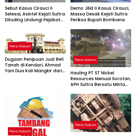
Sebut Kasus Cirauci II
Demo Jilid II Kasus Cirauci,
Selesai, Asintel Kejati Sultra
Massa Desak Kejati Sultra
Dituding Lindungi Pejabat
Periksa Bupati Bombana
Berwenang
Pena Hukum
Dugaan Penipuan Jual Beli
Pena Hukum
Tanah di Kendari, Ahmad
Yani Dua Kali Mangkir dari
Hauling PT ST Nickel
Panggilan Polda Sultra
Resources Menuai Sorotan,
APH Sultra Bersatu Minta
Pihak Berwenang Bertindak
Pena Hukum
Pena Hukum