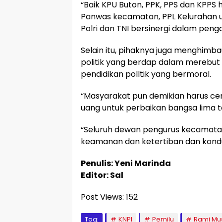
“Baik KPU Buton, PPK, PPS dan KPPS 
Panwas kecamatan, PPL Kelurahan u
Polri dan TNI bersinergi dalam peng
Selain itu, pihaknya juga menghimb
politik yang berdap dalam merebu
pendidikan polltik yang bermoral.
“Masyarakat pun demikian harus cerd
uang untuk perbaikan bangsa lima t
“Seluruh dewan pengurus kecamatan
keamanan dan ketertiban dan kondus
Penulis: Yeni Marinda
Editor: Sal
Post Views:
152
Tag:
KNPI
Pemilu
Rami Mus