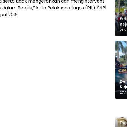
ra serta tidak mengerahkan dan mengintervensi
 dalam Pemilu,” kata Pelaksana tugas (Plt) KNPI
ril 2019.
Seb
Kej
Be
21 M
Dem
Kej
27 A
Dug