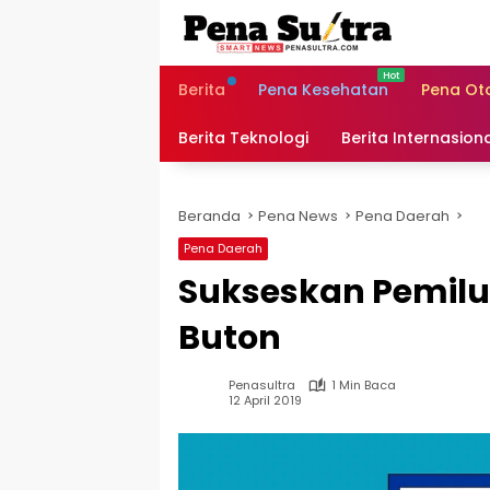
Langsung
ke
konten
Berita
Pena Kesehatan
Pena Ot
Berita Teknologi
Berita Internasion
Beranda
Pena News
Pena Daerah
Pena Daerah
Sukseskan Pemilu,
Buton
Penasultra
1 Min Baca
12 April 2019