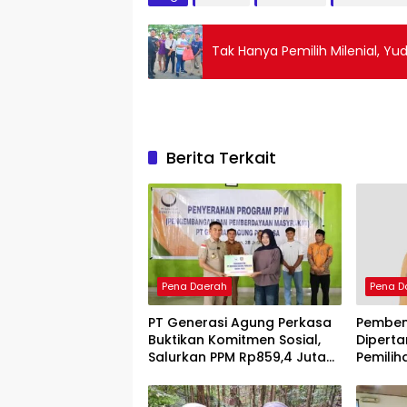
Tak Hanya Pemilih Milenial, Yu
Berita Terkait
Pena Daerah
Pena D
PT Generasi Agung Perkasa
Pemben
Buktikan Komitmen Sosial,
Diperta
Salurkan PPM Rp859,4 Juta
Pemilih
untuk Masyarakat Lingkar
Menuai 
Tambang