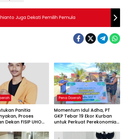
dhianto Juga Dekati Pemilih Pemula
aerah
Pena Daerah
tukan Panitia
Momentum Idul Adha, PT
nyakan, Proses
GKP Tebar 19 Ekor Kurban
an Dekan FISIP UHO
untuk Perkuat Perekonomian
Kritik
Lokal