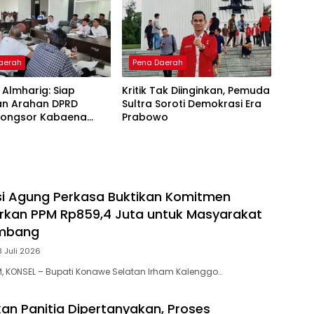
aerah
Pena Daerah
T Almharig: Siap
Kritik Tak Diinginkan, Pemuda
an Arahan DPRD
Sultra Soroti Demokrasi Era
 Longsor Kabaena
Prabowo
ajeure
i Agung Perkasa Buktikan Komitmen
lurkan PPM Rp859,4 Juta untuk Masyarakat
ambang
8 Juli 2026
, KONSEL – Bupati Konawe Selatan Irham Kalenggo…
n Panitia Dipertanyakan, Proses