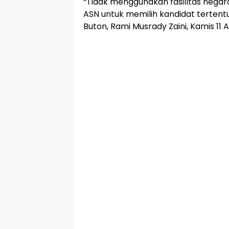
“Tidak menggunakan fasilltas nega
ASN untuk memilih kandidat tertentu
Buton, Rami Musrady Zaini, Kamis 11 Ap