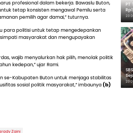
harus profesional dalam bekerja. Bawaslu Buton,
PT 
ntuk tetap konsisten mengawal Pemilu serta
Rp1
Ile
23 
amanan pemilih agar damai,” tuturnya.
au para politisi untuk tetap mengedepankan
t simpati masyarakat dan mengupayakan
as, wajib menyalurkan hak pilih, menolak politik
ahun kedepan,” ujar Rami.
SBS
Sej
 se-Kabupaten Buton untuk menjaga stabilitas
Ber
23 
ifitas sosial politik masyarakat,” imbaunya
(b)
rady Zaini