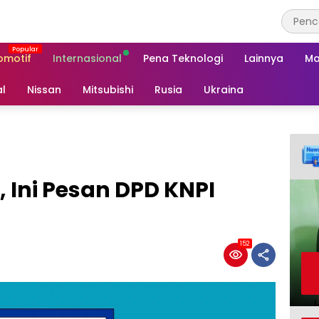
omotif
Internasional
Pena Teknologi
Lainnya
Ma
al
Nissan
Mitsubishi
Rusia
Ukraina
 Ini Pesan DPD KNPI
152