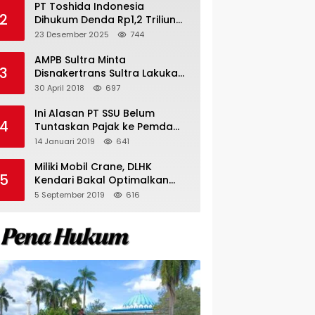
PT Toshida Indonesia
2
Dihukum Denda Rp1,2 Triliun
atas Aktivitas Tambang
23 Desember 2025
744
Ilegal
AMPB Sultra Minta
3
Disnakertrans Sultra Lakukan
Sweeping TKA
30 April 2018
697
Ini Alasan PT SSU Belum
4
Tuntaskan Pajak ke Pemda
Bombana Sebesar Rp8 Miliar
14 Januari 2019
641
Miliki Mobil Crane, DLHK
5
Kendari Bakal Optimalkan
Pangkas Pohon Peneduh
5 September 2019
616