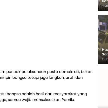
Ken
dar
4 M
Hau
Sor
Ber
26 F
um puncak pelaksanaan pesta demokrasi, bukan
impin bangsa tetapi juga langkah, arah dan
tu bangsa adalah hasil dari masyarakat yang
gga, semua wajib mensukseskan Pemilu.