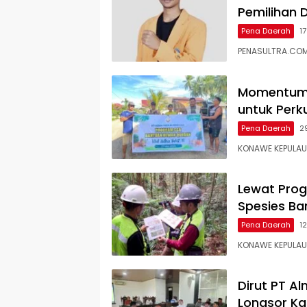
Pemilihan D
Pena Daerah
1
PENASULTRA.COM,
Momentum I
untuk Perk
Pena Daerah
2
KONAWE KEPULAUA
Lewat Prog
Spesies Ba
Pena Daerah
1
KONAWE KEPULAU
Dirut PT Al
Longsor Ka