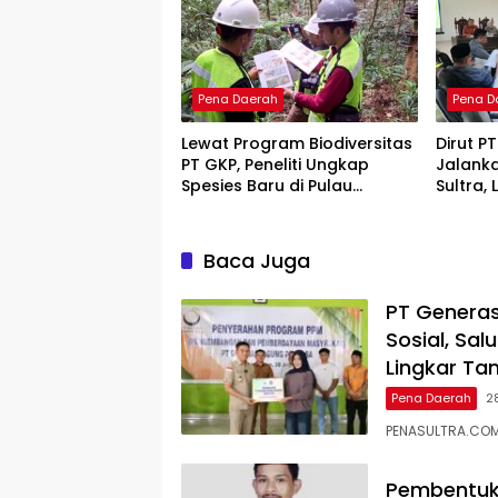
Pena Daerah
Pena D
Lewat Program Biodiversitas
Dirut P
PT GKP, Peneliti Ungkap
Jalank
Spesies Baru di Pulau
Sultra,
Wawonii
Force M
Baca Juga
PT Generas
Sosial, Sa
Lingkar T
Pena Daerah
2
PENASULTRA.COM
Pembentuka