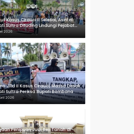
ut Kasus Cirauci II Selesai, Asintel
ati Sultra Dituding Lindungi Pejabat
rwenang
ei 2026
o Jilid II Kasus Cirauci, Massa Desak
ati Sultra Periksa Bupati Bombana
pril 2026
aan Penipuan Jual Beli Tanah di