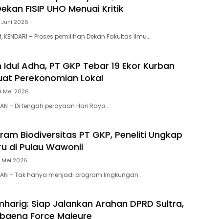
ekan FISIP UHO Menuai Kritik
7 Juni 2026
 KENDARI – Proses pemilihan Dekan Fakultas Ilmu…
dul Adha, PT GKP Tebar 19 Ekor Kurban
uat Perekonomian Lokal
9 Mei 2026
N – Di tengah perayaan Hari Raya…
ram Biodiversitas PT GKP, Peneliti Ungkap
ru di Pulau Wawonii
2 Mei 2026
AN – Tak hanya menjadi program lingkungan…
mharig: Siap Jalankan Arahan DPRD Sultra,
baena Force Majeure