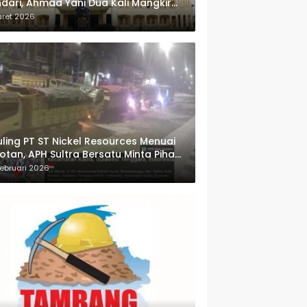
dari, Ahmad Yani Dua Kali Mangkir
i Panggilan Polda Sultra
aret 2026
ling PT ST Nickel Resources Menuai
otan, APH Sultra Bersatu Minta Pihak
wenang Bertindak
ebruari 2026