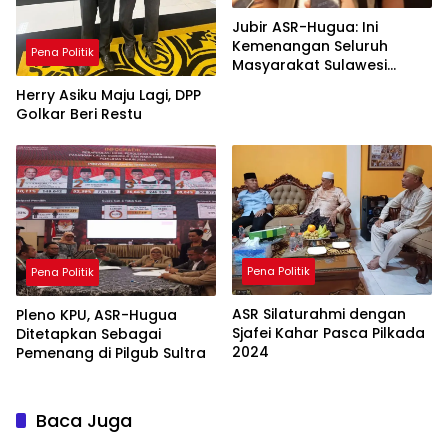
Jubir ASR-Hugua: Ini
Kemenangan Seluruh
Pena Politik
Masyarakat Sulawesi
Tenggara
Herry Asiku Maju Lagi, DPP
Golkar Beri Restu
Pena Politik
Pena Politik
ASR Silaturahmi dengan
Pleno KPU, ASR-Hugua
Sjafei Kahar Pasca Pilkada
Ditetapkan Sebagai
2024
Pemenang di Pilgub Sultra
Baca Juga