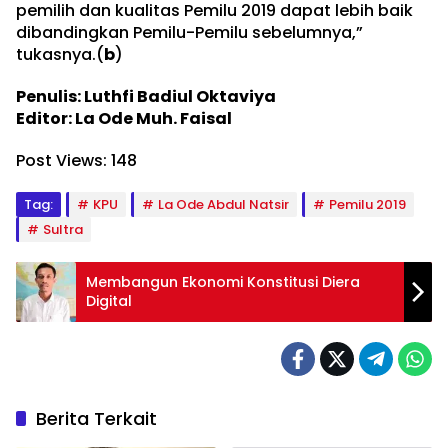
pemilih dan kualitas Pemilu 2019 dapat lebih baik
dibandingkan Pemilu-Pemilu sebelumnya,”
tukasnya.(
b
)
Penulis: Luthfi Badiul Oktaviya
Editor: La Ode Muh. Faisal
Post Views:
148
Tag:
KPU
La Ode Abdul Natsir
Pemilu 2019
Sultra
Membangun Ekonomi Konstitusi Diera
Digital
Berita Terkait