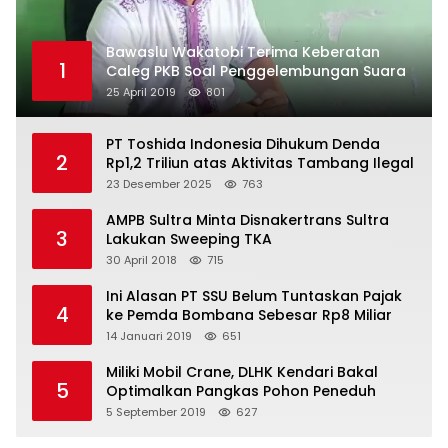
Bawaslu Wakatobi Terima Keberatan
1
Caleg PKB Soal Penggelembungan Suara
25 April 2019
801
PT Toshida Indonesia Dihukum Denda
2
Rp1,2 Triliun atas Aktivitas Tambang Ilegal
23 Desember 2025
763
AMPB Sultra Minta Disnakertrans Sultra
3
Lakukan Sweeping TKA
30 April 2018
715
Ini Alasan PT SSU Belum Tuntaskan Pajak
4
ke Pemda Bombana Sebesar Rp8 Miliar
14 Januari 2019
651
Miliki Mobil Crane, DLHK Kendari Bakal
5
Optimalkan Pangkas Pohon Peneduh
5 September 2019
627