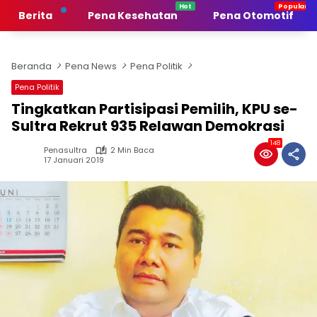
Langsung
Berita
Pena Kesehatan
Pena Otomotif
ke
konten
Beranda
Pena News
Pena Politik
Pena Politik
Tingkatkan Partisipasi Pemilih, KPU se-
Sultra Rekrut 935 Relawan Demokrasi
148
Penasultra
2 Min Baca
17 Januari 2019