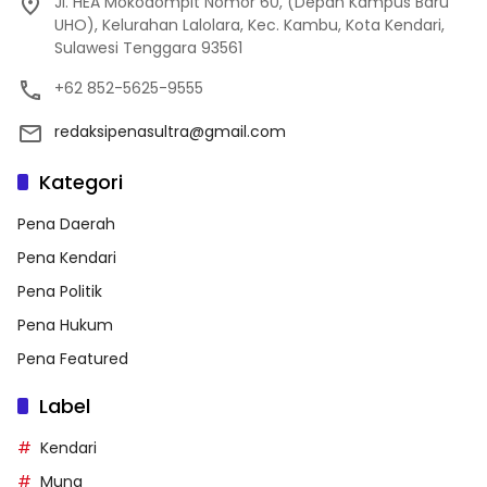
Jl. HEA Mokodompit Nomor 60, (Depan Kampus Baru
UHO), Kelurahan Lalolara, Kec. Kambu, Kota Kendari,
Sulawesi Tenggara 93561
+62 852-5625-9555
redaksipenasultra@gmail.com
Kategori
Pena Daerah
Pena Kendari
Pena Politik
Pena Hukum
Pena Featured
Label
Kendari
Muna