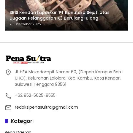
SBSI Kendari Laporkan PT Konutara Sejati atas
Dugaan Pelanggaran K3 Berulang-ulang
23 Desember 2025
Jl. HEA Mokodompit Nomor 60, (Depan Kampus Baru
UHO), Kelurahan Lalolara, Kec. Kambu, Kota Kendari,
Sulawesi Tenggara 93561
+62 852-5625-9555
redaksipenasultra@gmail.com
Kategori
Pena Daerah