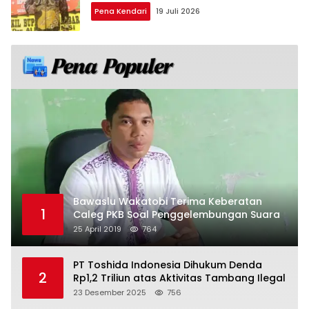
Pena Kendari
19 Juli 2026
Bawaslu Wakatobi Terima Keberatan
1
Caleg PKB Soal Penggelembungan Suara
25 April 2019
764
PT Toshida Indonesia Dihukum Denda
2
Rp1,2 Triliun atas Aktivitas Tambang Ilegal
23 Desember 2025
756