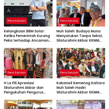
Pena Kendari
Pena Kendari
Kelangkaan BBM Solar:
Muh Saleh: Budaya Muna
Ketika Pemerintah Kurang
Menyatukan Tanpa Sekat,
Peka terhadap Ancaman
Silaturahmi Akbar KKMM
Ekonomi Daerah
Sultra Jadi Ruang Merawat
Persaudaraan
Pena Kendari
Pena Kendari
H La Pili Apresiasi
Kakanwil Kemenag Kaltara
Silaturahmi Akbar dan
Muh Saleh Hadiri
Pengukuhan Pengurus
Silaturahmi Akbar KKMM
KKMM Sultra
Sultra di Kendari