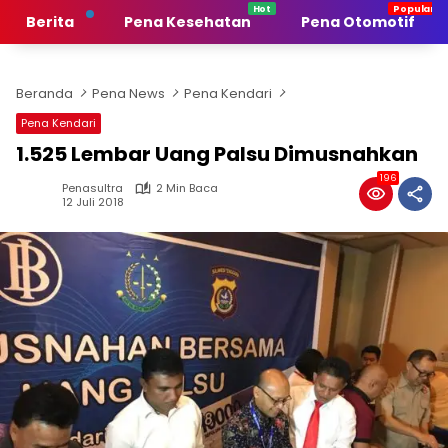
Langsung
Berita
Pena Kesehatan
Pena Otomotif
ke
konten
Beranda
Pena News
Pena Kendari
Pena Kendari
1.525 Lembar Uang Palsu Dimusnahkan
196
Penasultra
2 Min Baca
12 Juli 2018