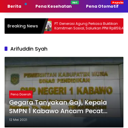
Langsung
Berita
Pena Kesehatan
Pena Otomotif
ke
konten
rintah
PT Generasi Agung Perkasa Buktikan
Muh
Breaking News
Komitmen Sosial, Salurkan PPM Rp859,4
Tan
Juta untuk Masyarakat Lingkar
Sul
Tambang
Per
Arifuddin Syah
Pena Daerah
Gegara Tanyakan Gaji, Kepala
SMPN 1 Kabawo Ancam Pecat
Guru Honor
12 Mei 2021