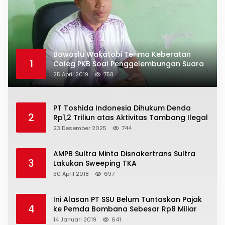
Bawaslu Wakatobi Terima Keberatan
1
Caleg PKB Soal Penggelembungan Suara
25 April 2019
758
PT Toshida Indonesia Dihukum Denda
2
Rp1,2 Triliun atas Aktivitas Tambang Ilegal
23 Desember 2025
744
AMPB Sultra Minta Disnakertrans Sultra
3
Lakukan Sweeping TKA
30 April 2018
697
Ini Alasan PT SSU Belum Tuntaskan Pajak
4
ke Pemda Bombana Sebesar Rp8 Miliar
14 Januari 2019
641