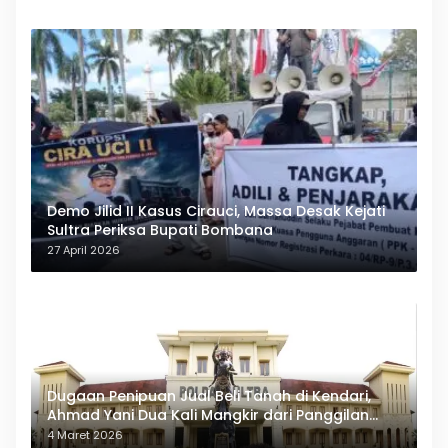
Demo Jilid II Kasus Cirauci, Massa Desak Kejati
Sultra Periksa Bupati Bombana
27 April 2026
Dugaan Penipuan Jual Beli Tanah di Kendari,
Ahmad Yani Dua Kali Mangkir dari Panggilan
Polda Sultra
4 Maret 2026