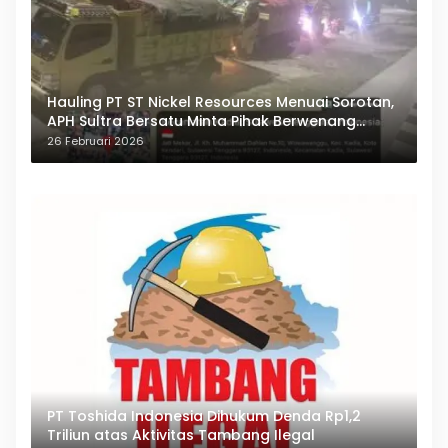
Hauling PT ST Nickel Resources Menuai Sorotan,
APH Sultra Bersatu Minta Pihak Berwenang
Bertindak
26 Februari 2026
PT Toshida Indonesia Dihukum Denda Rp1,2
Triliun atas Aktivitas Tambang Ilegal