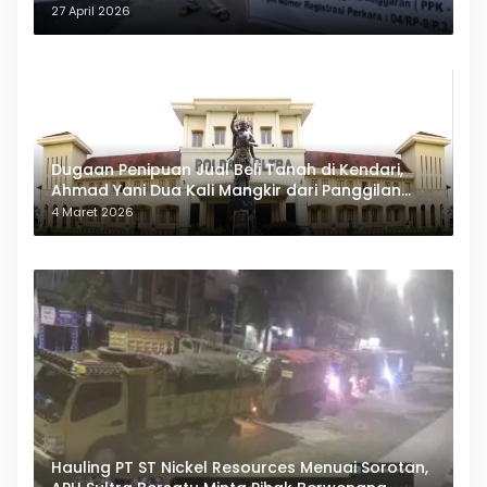
27 April 2026
Dugaan Penipuan Jual Beli Tanah di Kendari,
Ahmad Yani Dua Kali Mangkir dari Panggilan
Polda Sultra
4 Maret 2026
Hauling PT ST Nickel Resources Menuai Sorotan,