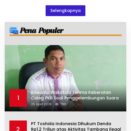
Selengkapnya
Bawaslu Wakatobi Terima Keberatan
1
Caleg PKB Soal Penggelembungan Suara
25 April 2019
799
PT Toshida Indonesia Dihukum Denda
2
Rp1,2 Triliun atas Aktivitas Tambang Ilegal