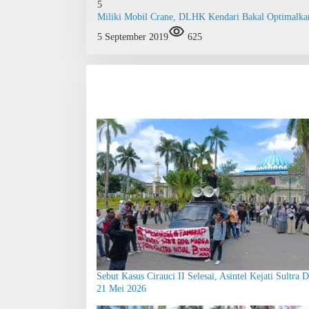
5
Miliki Mobil Crane, DLHK Kendari Bakal Optimalka
5 September 2019
625
Sebut Kasus Cirauci II Selesai, Asintel Kejati Sultra
21 Mei 2026