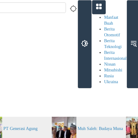
Manfaat
Buah
Berita
Otomotif
Berita
Teknologi
Berita
Internasional
Nissan
Mitsubishi
Rusia
Ukraina
ernasional
Pena Teknologi
Lainnya
Manfaat Buah
Berita Otomo
PT Generasi Agung
Muh Saleh: Budaya Muna