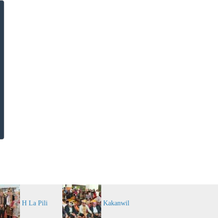
tif
Berita Teknologi
Berita Internasional
H La Pili
Kakanwil