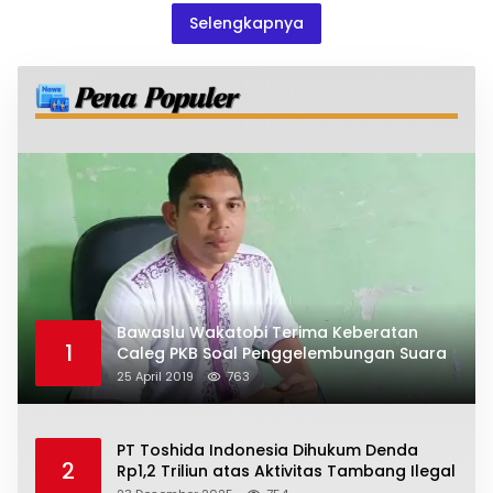
Selengkapnya
Bawaslu Wakatobi Terima Keberatan
1
Caleg PKB Soal Penggelembungan Suara
25 April 2019
763
PT Toshida Indonesia Dihukum Denda
2
Rp1,2 Triliun atas Aktivitas Tambang Ilegal