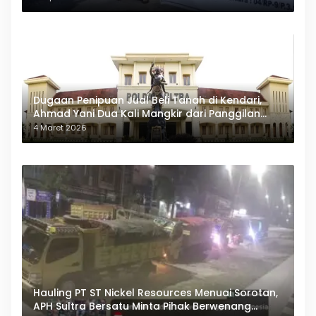
Dugaan Penipuan Jual Beli Tanah di Kendari,
Ahmad Yani Dua Kali Mangkir dari Panggilan
Polda Sultra
4 Maret 2026
Hauling PT ST Nickel Resources Menuai Sorotan,
APH Sultra Bersatu Minta Pihak Berwenang