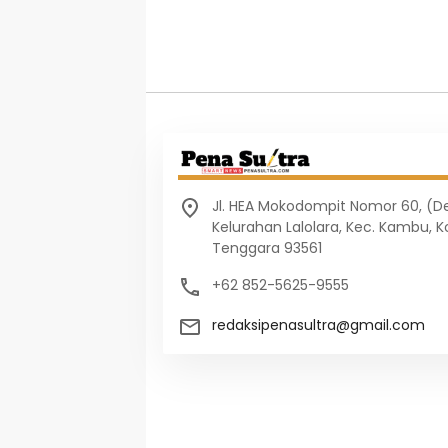
Jl. HEA Mokodompit Nomor 60, (
Kelurahan Lalolara, Kec. Kambu, K
Tenggara 93561
+62 852-5625-9555
redaksipenasultra@gmail.com