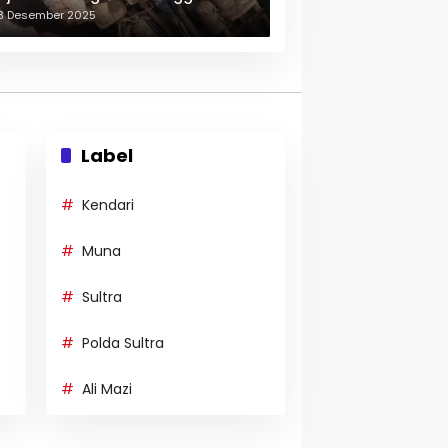
erulang-ulang
3 Desember 2025
Label
Kendari
Muna
Sultra
Polda Sultra
Ali Mazi