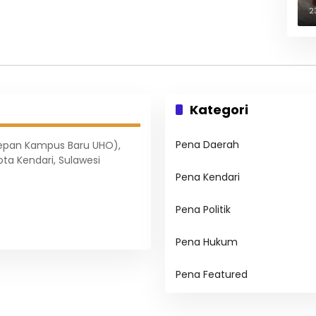
B
2
Kategori
Pena Daerah
Depan Kampus Baru UHO),
ota Kendari, Sulawesi
Pena Kendari
Pena Politik
Pena Hukum
Pena Featured