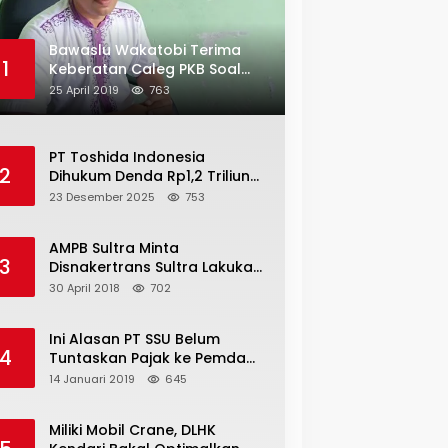
Bawaslu Wakatobi Terima
1
Keberatan Caleg PKB Soal
Penggelembungan Suara
25 April 2019
763
PT Toshida Indonesia
2
Dihukum Denda Rp1,2 Triliun
atas Aktivitas Tambang
23 Desember 2025
753
Ilegal
AMPB Sultra Minta
3
Disnakertrans Sultra Lakukan
Sweeping TKA
30 April 2018
702
Ini Alasan PT SSU Belum
4
Tuntaskan Pajak ke Pemda
Bombana Sebesar Rp8 Miliar
14 Januari 2019
645
Miliki Mobil Crane, DLHK