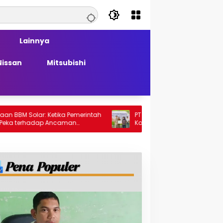
Lainnya
Nissan
Mitsubishi
ar: Ketika Pemerintah
PT Generasi Agung Perkasa Buktikan
adap Ancaman
Komitmen Sosial, Salurkan PPM Rp859,4
Juta untuk Masyarakat Lingkar
Tambang