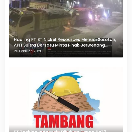
Hauling PT ST Nickel Resources Menuai Sorotan,
APH Sultra Bersatu Minta Pihak Berwenang
Bertindak
26 Februari 2026