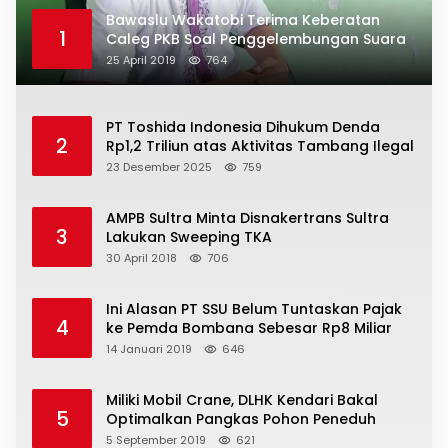
Bawaslu Wakatobi Terima Keberatan
1
Caleg PKB Soal Penggelembungan Suara
25 April 2019
764
PT Toshida Indonesia Dihukum Denda
2
Rp1,2 Triliun atas Aktivitas Tambang Ilegal
23 Desember 2025
759
AMPB Sultra Minta Disnakertrans Sultra
3
Lakukan Sweeping TKA
30 April 2018
706
Ini Alasan PT SSU Belum Tuntaskan Pajak
4
ke Pemda Bombana Sebesar Rp8 Miliar
14 Januari 2019
646
Miliki Mobil Crane, DLHK Kendari Bakal
5
Optimalkan Pangkas Pohon Peneduh
5 September 2019
621