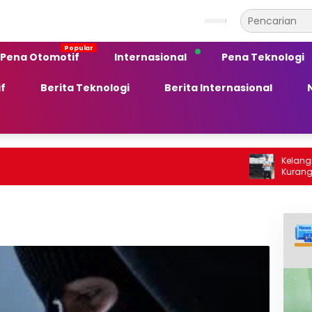
Pena Otomotif
Internasional
Pena Teknologi
f
Berita Teknologi
Berita Internasional
Kelangkaan BBM S
Kurang Peka te
Ekonomi Daerah