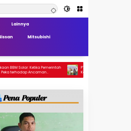
Lainnya
Nissan
Mitsubishi
olar: Ketika Pemerintah
PT Generasi Agung Perkasa Buktikan
rhadap Ancaman
Komitmen Sosial, Salurkan PPM Rp859,
Juta untuk Masyarakat Lingkar
Tambang