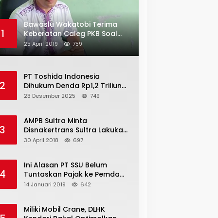
Bawaslu Wakatobi Terima
1
Keberatan Caleg PKB Soal
Penggelembungan Suara
25 April 2019
759
PT Toshida Indonesia
2
Dihukum Denda Rp1,2 Triliun
atas Aktivitas Tambang
23 Desember 2025
749
Ilegal
AMPB Sultra Minta
3
Disnakertrans Sultra Lakukan
Sweeping TKA
30 April 2018
697
Ini Alasan PT SSU Belum
4
Tuntaskan Pajak ke Pemda
Bombana Sebesar Rp8 Miliar
14 Januari 2019
642
Miliki Mobil Crane, DLHK