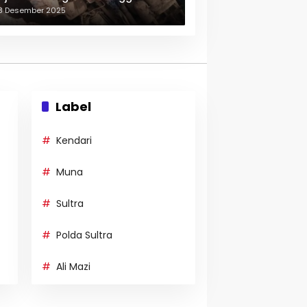
erulang-ulang
3 Desember 2025
Label
Kendari
Muna
Sultra
Polda Sultra
Ali Mazi