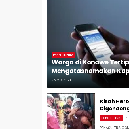
Pena Hukum
Warga di Konawe Tertip
Mengatasnamakan Kap
26 Mei 2021
Kisah Hero
Digendong
Pena Hukum
21
PENASULTRA.COM