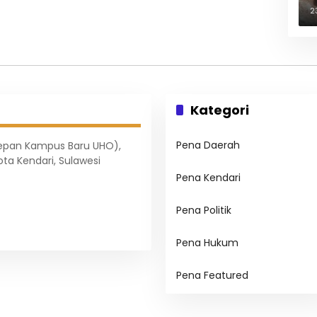
B
2
Kategori
Pena Daerah
Depan Kampus Baru UHO),
ota Kendari, Sulawesi
Pena Kendari
Pena Politik
Pena Hukum
Pena Featured