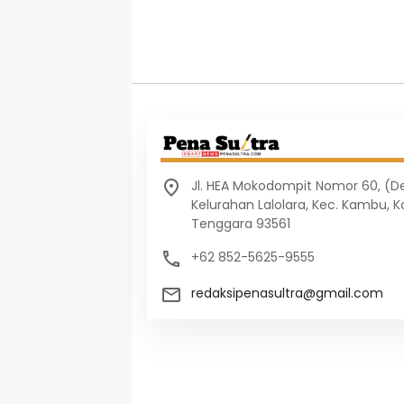
Jl. HEA Mokodompit Nomor 60, (
Kelurahan Lalolara, Kec. Kambu, K
Tenggara 93561
+62 852-5625-9555
redaksipenasultra@gmail.com