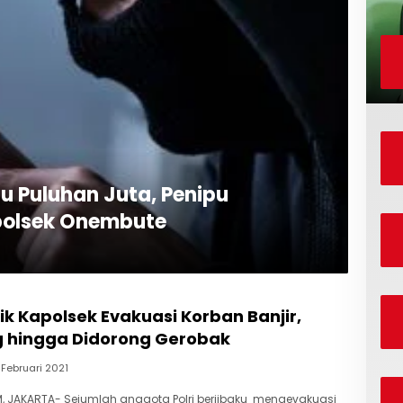
u Puluhan Juta, Penipu
olsek Onembute
ik Kapolsek Evakuasi Korban Banjir,
 hingga Didorong Gerobak
 Februari 2021
, JAKARTA- Sejumlah anggota Polri berjibaku mengevakuasi