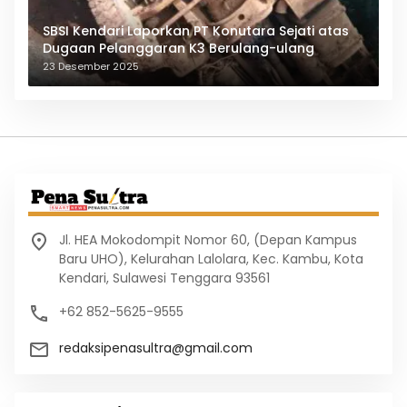
SBSI Kendari Laporkan PT Konutara Sejati atas
Dugaan Pelanggaran K3 Berulang-ulang
23 Desember 2025
Jl. HEA Mokodompit Nomor 60, (Depan Kampus
Baru UHO), Kelurahan Lalolara, Kec. Kambu, Kota
Kendari, Sulawesi Tenggara 93561
+62 852-5625-9555
redaksipenasultra@gmail.com