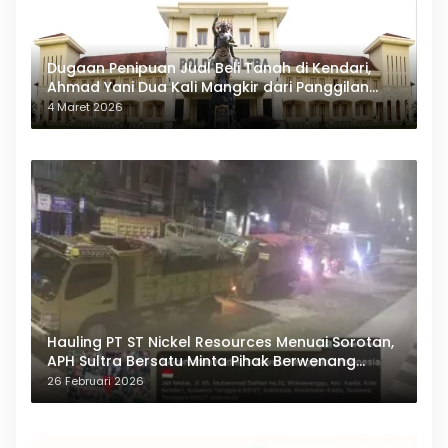
Dugaan Penipuan Jual Beli Tanah di Kendari,
Ahmad Yani Dua Kali Mangkir dari Panggilan
Polda Sultra
4 Maret 2026
Hauling PT ST Nickel Resources Menuai Sorotan,
APH Sultra Bersatu Minta Pihak Berwenang
Bertindak
26 Februari 2026