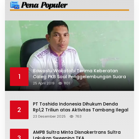
Bawaslu Wakatobi Terima Keberatan
1
Caleg PKB Soal Penggelembungan Suara
25 April 2019
801
PT Toshida Indonesia Dihukum Denda
2
Rp1,2 Triliun atas Aktivitas Tambang Ilegal
23 Desember 2025
763
AMPB Sultra Minta Disnakertrans Sultra
3
Lakukan Sweeping TKA