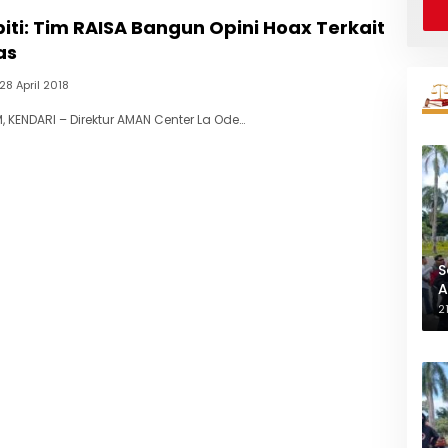
ti: Tim RAISA Bangun Opini Hoax Terkait
as
28 April 2018
 KENDARI – Direktur AMAN Center La Ode…
S
A
L
2