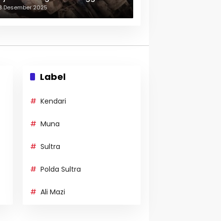
erulang-ulang
3 Desember 2025
Label
Kendari
Muna
Sultra
Polda Sultra
Ali Mazi