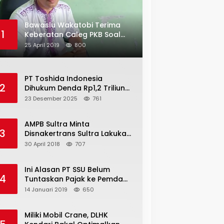
Bawaslu Wakatobi Terima
1
Keberatan Caleg PKB Soal
Penggelembungan Suara
25 April 2019
800
PT Toshida Indonesia
2
Dihukum Denda Rp1,2 Triliun
atas Aktivitas Tambang
23 Desember 2025
761
Ilegal
AMPB Sultra Minta
3
Disnakertrans Sultra Lakukan
Sweeping TKA
30 April 2018
707
Ini Alasan PT SSU Belum
4
Tuntaskan Pajak ke Pemda
Bombana Sebesar Rp8 Miliar
14 Januari 2019
650
Miliki Mobil Crane, DLHK