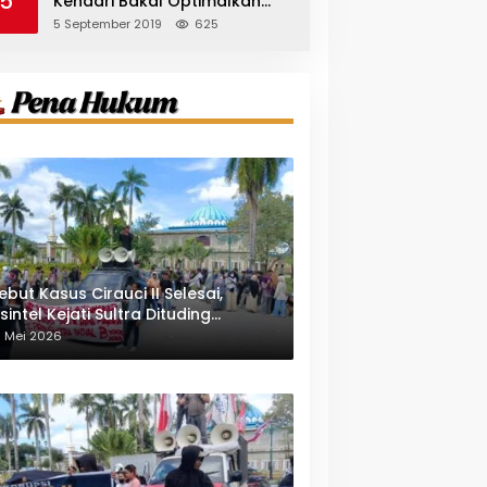
5
Kendari Bakal Optimalkan
Pangkas Pohon Peneduh
5 September 2019
625
ebut Kasus Cirauci II Selesai,
sintel Kejati Sultra Dituding
indungi Pejabat Berwenang
1 Mei 2026