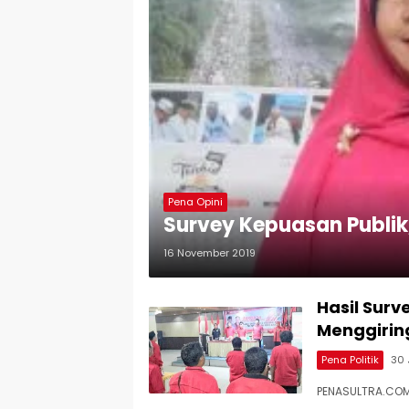
Pena Opini
Survey Kepuasan Publik
16 November 2019
Hasil Surve
Menggirin
Pena Politik
30 
PENASULTRA.COM,