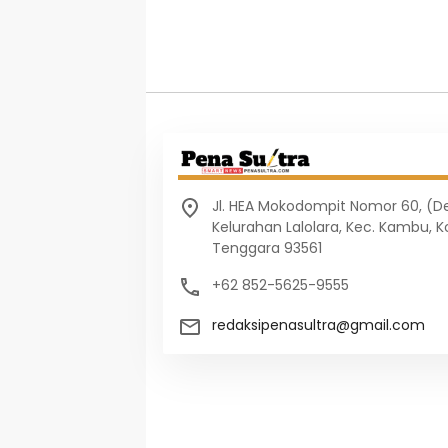
Jl. HEA Mokodompit Nomor 60, (
Kelurahan Lalolara, Kec. Kambu, K
Tenggara 93561
+62 852-5625-9555
redaksipenasultra@gmail.com