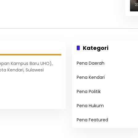
B
2
Kategori
Pena Daerah
Depan Kampus Baru UHO),
ota Kendari, Sulawesi
Pena Kendari
Pena Politik
Pena Hukum
Pena Featured