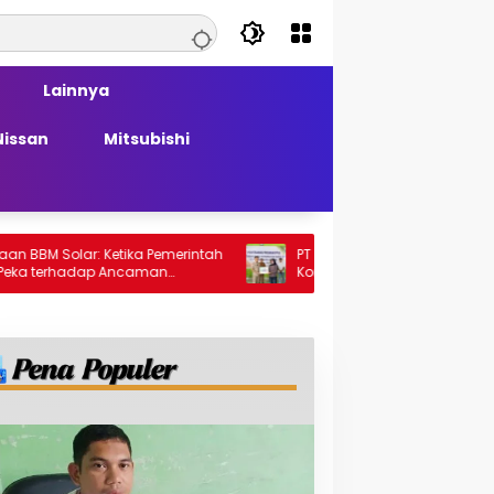
Lainnya
Nissan
Mitsubishi
ar: Ketika Pemerintah
PT Generasi Agung Perkasa Buktikan
adap Ancaman
Komitmen Sosial, Salurkan PPM Rp859,4
Juta untuk Masyarakat Lingkar
Tambang