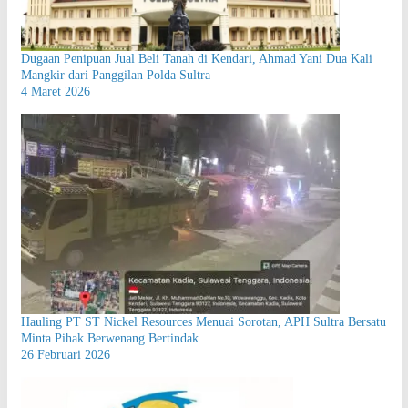
Dugaan Penipuan Jual Beli Tanah di Kendari, Ahmad Yani Dua Kali
Mangkir dari Panggilan Polda Sultra
4 Maret 2026
Hauling PT ST Nickel Resources Menuai Sorotan, APH Sultra Bersatu
Minta Pihak Berwenang Bertindak
26 Februari 2026