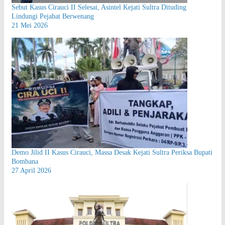
Sebut Kasus Cirauci II Selesai, Asintel Kejati Sultra Dituding
Lindungi Pejabat Berwenang
21 Mei 2026
Demo Jilid II Kasus Cirauci, Massa Desak Kejati Sultra Periksa Bupati
Bombana
27 April 2026