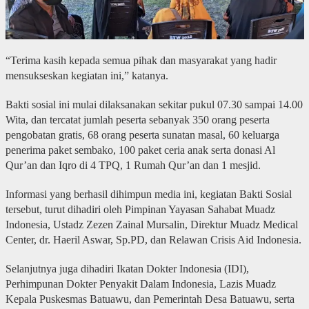
“Terima kasih kepada semua pihak dan masyarakat yang hadir
mensukseskan kegiatan ini,” katanya.
Bakti sosial ini mulai dilaksanakan sekitar pukul 07.30 sampai 14.00
Wita, dan tercatat jumlah peserta sebanyak 350 orang peserta
pengobatan gratis, 68 orang peserta sunatan masal, 60 keluarga
penerima paket sembako, 100 paket ceria anak serta donasi Al
Qur’an dan Iqro di 4 TPQ, 1 Rumah Qur’an dan 1 mesjid.
Informasi yang berhasil dihimpun media ini, kegiatan Bakti Sosial
tersebut, turut dihadiri oleh Pimpinan Yayasan Sahabat Muadz
Indonesia, Ustadz Zezen Zainal Mursalin, Direktur Muadz Medical
Center, dr. Haeril Aswar, Sp.PD, dan Relawan Crisis Aid Indonesia.
Selanjutnya juga dihadiri Ikatan Dokter Indonesia (IDI),
Perhimpunan Dokter Penyakit Dalam Indonesia, Lazis Muadz
Kepala Puskesmas Batuawu, dan Pemerintah Desa Batuawu, serta