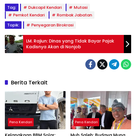
Tag:
Dukcapil Kendari
Mutasi
Pemkot Kendari
Rombak Jabatan
Topik:
Penyegaran Birokrasi
LM. Rajiun: Dinas yang Tidak Bayar Pajak
Kadisnya Akan di Nonjob
Berita Terkait
Pena Kendari
Pena Kendari
Kelangkaan BBM Solar:
Muh Saleh: Budaya Muna