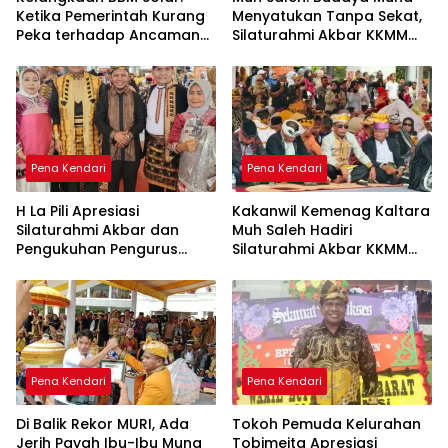
Ketika Pemerintah Kurang
Menyatukan Tanpa Sekat,
Peka terhadap Ancaman
Silaturahmi Akbar KKMM
Ekonomi Daerah
Sultra Jadi Ruang Merawat
Persaudaraan
Pena Kendari
Pena Kendari
H La Pili Apresiasi
Kakanwil Kemenag Kaltara
Silaturahmi Akbar dan
Muh Saleh Hadiri
Pengukuhan Pengurus
Silaturahmi Akbar KKMM
KKMM Sultra
Sultra di Kendari
Pena Kendari
Pena Kendari
Di Balik Rekor MURI, Ada
Tokoh Pemuda Kelurahan
Jerih Payah Ibu-Ibu Muna
Tobimeita Apresiasi