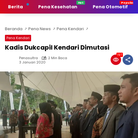
Langsung
Berita
Pena Kesehatan
Pena Otomotif
ke
konten
Beranda
Pena News
Pena Kendari
Pena Kendari
Kadis Dukcapil Kendari Dimutasi
197
Penasultra
2 Min Baca
3 Januari 2020