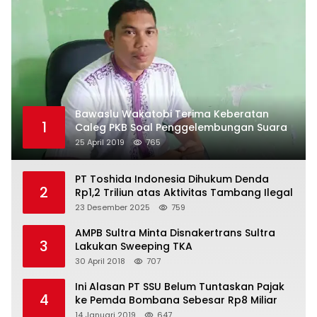
Bawaslu Wakatobi Terima Keberatan
1
Caleg PKB Soal Penggelembungan Suara
25 April 2019
765
PT Toshida Indonesia Dihukum Denda
2
Rp1,2 Triliun atas Aktivitas Tambang Ilegal
23 Desember 2025
759
AMPB Sultra Minta Disnakertrans Sultra
3
Lakukan Sweeping TKA
30 April 2018
707
Ini Alasan PT SSU Belum Tuntaskan Pajak
4
ke Pemda Bombana Sebesar Rp8 Miliar
14 Januari 2019
647