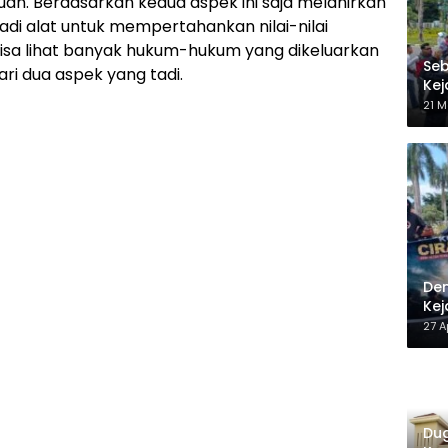
an. Berdasarkan kedua aspek ini saja melahirkan
i alat untuk mempertahankan nilai-nilai
 bisa lihat banyak hukum-hukum yang dikeluarkan
Seb
ari dua aspek yang tadi.
Kej
Be
21 M
Dem
Kej
27 A
Dug