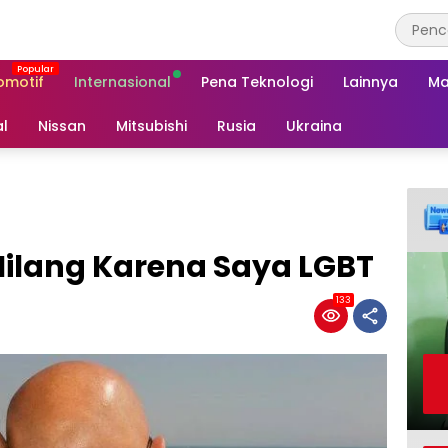
omotif
Internasional
Pena Teknologi
Lainnya
Ma
al
Nissan
Mitsubishi
Rusia
Ukraina
lang Karena Saya LGBT
133