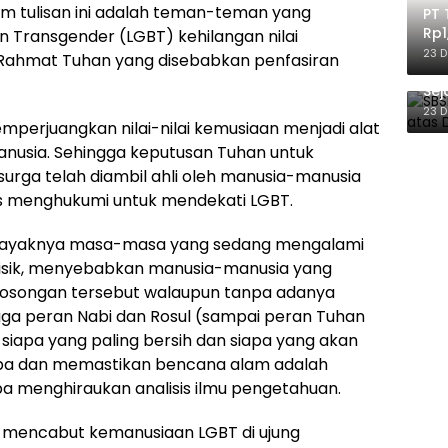
m tulisan ini adalah teman-teman yang
PT 
Rp1
an Transgender (LGBT) kehilangan nilai
Ile
23 
Rahmat Tuhan yang disebabkan penfasiran
SBS
Sej
Ber
23 
erjuangkan nilai-nilai kemusiaan menjadi alat
manusia. Sehingga keputusan Tuhan untuk
urga telah diambil ahli oleh manusia-manusia
s menghukumi untuk mendekati LGBT.
. Kayaknya masa-masa yang sedang mengalami
fisik, menyebabkan manusia-manusia yang
ekosongan tersebut walaupun tanpa adanya
ga peran Nabi dan Rosul (sampai peran Tuhan
siapa yang paling bersih dan siapa yang akan
iba dan memastikan bencana alam adalah
a menghiraukan analisis ilmu pengetahuan.
mencabut kemanusiaan LGBT di ujung