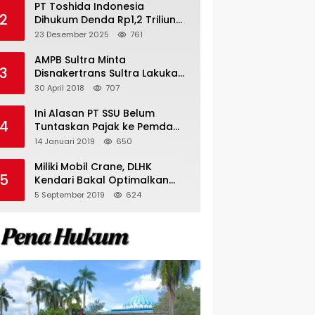
PT Toshida Indonesia
2
Dihukum Denda Rp1,2 Triliun
atas Aktivitas Tambang
23 Desember 2025
761
Ilegal
AMPB Sultra Minta
3
Disnakertrans Sultra Lakukan
Sweeping TKA
30 April 2018
707
Ini Alasan PT SSU Belum
4
Tuntaskan Pajak ke Pemda
Bombana Sebesar Rp8 Miliar
14 Januari 2019
650
Miliki Mobil Crane, DLHK
5
Kendari Bakal Optimalkan
Pangkas Pohon Peneduh
5 September 2019
624