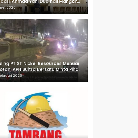
dari, Ahmad Yani Dua Kali Mangkir
i Panggilan Polda Sultra
aret 2026
ling PT ST Nickel Resources Menuai
otan, APH Sultra Bersatu Minta Pihak
wenang Bertindak
ebruari 2026