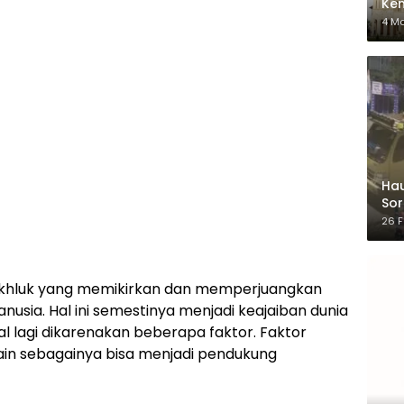
Ken
dar
4 M
Hau
Sor
Ber
26 F
akhluk yang memikirkan dan memperjuangkan
manusia. Hal ini semestinya menjadi keajaiban dunia
l lagi dikarenakan beberapa faktor. Faktor
lain sebagainya bisa menjadi pendukung