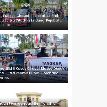
ut Kasus Cirauci II Selesai, Asintel
ati Sultra Dituding Lindungi Pejabat
rwenang
ei 2026
o Jilid II Kasus Cirauci, Massa Desak
ati Sultra Periksa Bupati Bombana
pril 2026
aan Penipuan Jual Beli Tanah di