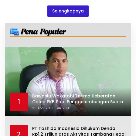
Selengkapnya
Bawaslu Wakatobi Terima Keberatan
1
Caleg PKB Soal Penggelembungan Suara
25 April 2019
763
PT Toshida Indonesia Dihukum Denda
2
Rp1,2 Triliun atas Aktivitas Tambang Ilegal