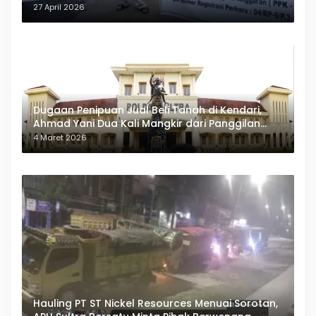
27 April 2026
Dugaan Penipuan Jual Beli Tanah di Kendari,
Ahmad Yani Dua Kali Mangkir dari Panggilan
Polda Sultra
4 Maret 2026
Hauling PT ST Nickel Resources Menuai Sorotan,