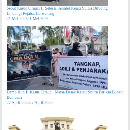
Sebut Kasus Cirauci II Selesai, Asintel Kejati Sultra Dituding
Lindungi Pejabat Berwenang
21 Mei 2026
21 Mei 2026
Demo Jilid II Kasus Cirauci, Massa Desak Kejati Sultra Periksa Bupati
Bombana
27 April 2026
27 April 2026