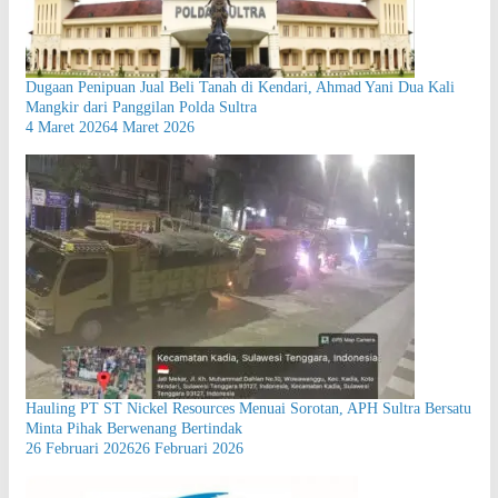
Dugaan Penipuan Jual Beli Tanah di Kendari, Ahmad Yani Dua Kali
Mangkir dari Panggilan Polda Sultra
4 Maret 2026
4 Maret 2026
Hauling PT ST Nickel Resources Menuai Sorotan, APH Sultra Bersatu
Minta Pihak Berwenang Bertindak
26 Februari 2026
26 Februari 2026