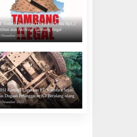
T Toshida Indonesia Dihukum Denda Rp1,2
riliun atas Aktivitas Tambang Ilegal
3 Desember 2025
BSI Kendari Laporkan PT Konutara Sejati
tas Dugaan Pelanggaran K3 Berulang-ulang
3 Desember 2025