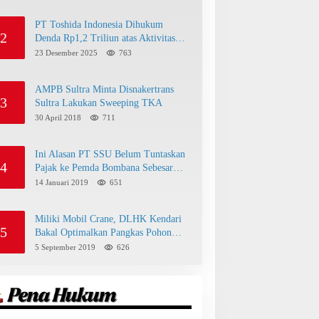
PT Toshida Indonesia Dihukum
2
Denda Rp1,2 Triliun atas Aktivitas
Tambang Ilegal
23 Desember 2025
763
AMPB Sultra Minta Disnakertrans
3
Sultra Lakukan Sweeping TKA
30 April 2018
711
Ini Alasan PT SSU Belum Tuntaskan
4
Pajak ke Pemda Bombana Sebesar
Rp8 Miliar
14 Januari 2019
651
Miliki Mobil Crane, DLHK Kendari
5
Bakal Optimalkan Pangkas Pohon
Peneduh
5 September 2019
626