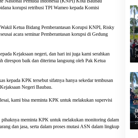
e Nasional Pemuda Indonesia (KNPI) Kota Baubau
pidana korupsi retribusi TPI Wameo kepada Komisi
ng Wakil Ketua Bidang Pemberantasan Korupsi KNPI, Risky
eusai acara seminar Pemberantasan korupsi di Gedung
S
S
epada Kejaksaan negeri, dan hari ini juga kami serahkan
2
 direspon baik dan diterima langsung oleh Pak Ketua
s kepada KPK tersebut sifatnya hanya sekedar tembusan
eh Kejaksaan Negeri Baubau.
elesai, kami bisa meminta KPK untuk melakukan supervisi
D
K
aku pihaknya meminta KPK untuk melakukan monitoring dalam
27
barang dan jasa, serta dalam proses mutasi ASN dalam lingkup