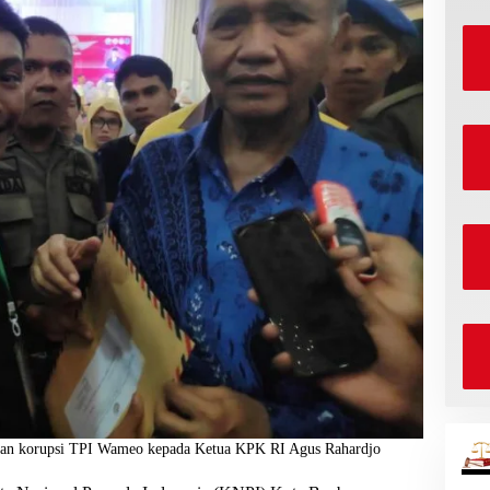
aan korupsi TPI Wameo kepada Ketua KPK RI Agus Rahardjo