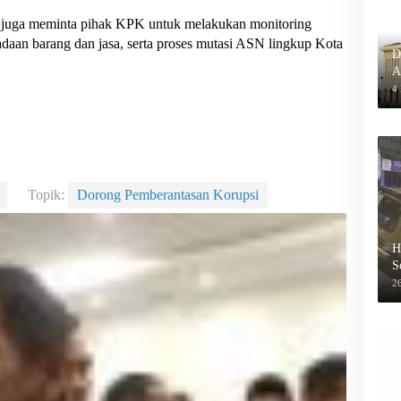
juga meminta pihak KPK untuk melakukan monitoring
daan barang dan jasa, serta proses mutasi ASN lingkup Kota
D
A
P
4
Topik:
Dorong Pemberantasan Korupsi
H
S
B
26