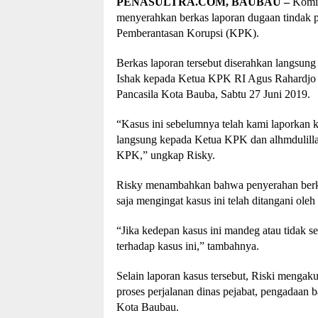
PENASULTRA.COM, BAUBAU –
Komit
menyerahkan berkas laporan dugaan tindak 
Pemberantasan Korupsi (KPK).
Berkas laporan tersebut diserahkan langsu
Ishak kepada Ketua KPK RI Agus Rahardjo s
Pancasila Kota Bauba, Sabtu 27 Juni 2019.
“Kasus ini sebelumnya telah kami laporkan k
langsung kepada Ketua KPK dan alhmdulillah
KPK,” ungkap Risky.
Risky menambahkan bahwa penyerahan berka
saja mengingat kasus ini telah ditangani ol
“Jika kedepan kasus ini mandeg atau tidak s
terhadap kasus ini,” tambahnya.
Selain laporan kasus tersebut, Riski meng
proses perjalanan dinas pejabat, pengadaan 
Kota Baubau.