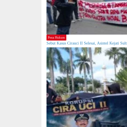
Pena Hukum
Sebut Kasus Cirauci II Selesai, Asintel Kejati S