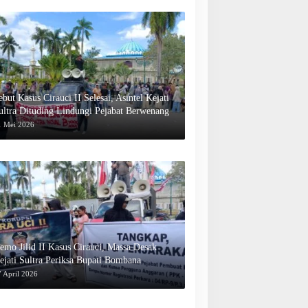
ebut Kasus Cirauci II Selesai, Asintel Kejati
ultra Dituding Lindungi Pejabat Berwenang
1 Mei 2026
emo Jilid II Kasus Cirauci, Massa Desak
ejati Sultra Periksa Bupati Bombana
 April 2026