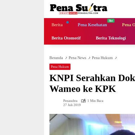
Langsung
ke
konten
Berita
Pena Kesehatan
Pena O
Berita Otomotif
Berita Teknologi
Beranda
Pena News
Pena Hukum
Pena Hukum
KNPI Serahkan Dok
Wameo ke KPK
Penasultra
1 Min Baca
27 Juli 2019