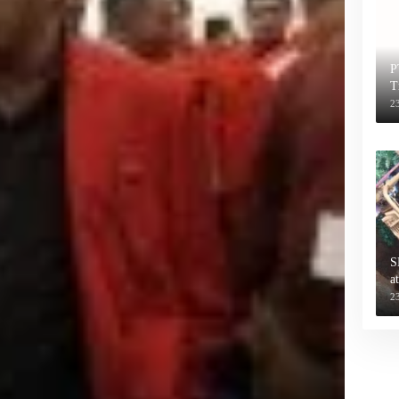
P
T
2
S
a
2