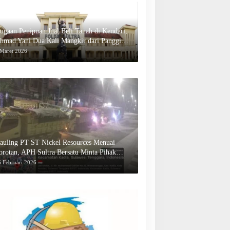
ugaan Penipuan Jual Beli Tanah di Kendari,
hmad Yani Dua Kali Mangkir dari Panggilan
olda Sultra
 Maret 2026
auling PT ST Nickel Resources Menuai
orotan, APH Sultra Bersatu Minta Pihak
erwenang Bertindak
 Februari 2026