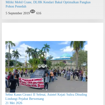
Miliki Mobil Crane, DLHK Kendari Bakal Optimalkan Pangkas
Pohon Peneduh
5 September 2019
616
Sebut Kasus Cirauci II Selesai, Asintel Kejati Sultra Dituding
Lindungi Pejabat Berwenang
21 Mei 2026