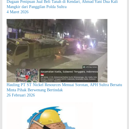
Dugaan Penipuan Jual Beli Tanah di Kendari, Ahmad Yani Dua Kali
Mangkir dari Panggilan Polda Sultra
4 Maret 2026
Hauling PT ST Nickel Resources Menuai Sorotan, APH Sultra Bersatu
Minta Pihak Berwenang Bertindak
26 Februari 2026