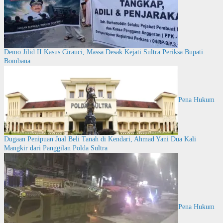
Demo Jilid II Kasus Cirauci, Massa Desak Kejati Sultra Periksa Bupati
Bombana
Pena Hukum
Dugaan Penipuan Jual Beli Tanah di Kendari, Ahmad Yani Dua Kali
Mangkir dari Panggilan Polda Sultra
Pena Hukum