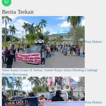
Berita Terkait
Pena Hukum
Sebut Kasus Cirauci II Selesai, Asintel Kejati Sultra Dituding Lindungi
Pejabat Berwenang
Pena Hukum