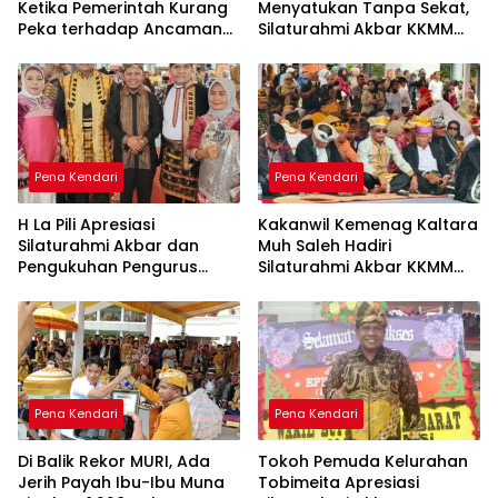
Ketika Pemerintah Kurang
Menyatukan Tanpa Sekat,
Peka terhadap Ancaman
Silaturahmi Akbar KKMM
Ekonomi Daerah
Sultra Jadi Ruang Merawat
Persaudaraan
Pena Kendari
Pena Kendari
H La Pili Apresiasi
Kakanwil Kemenag Kaltara
Silaturahmi Akbar dan
Muh Saleh Hadiri
Pengukuhan Pengurus
Silaturahmi Akbar KKMM
KKMM Sultra
Sultra di Kendari
Pena Kendari
Pena Kendari
Di Balik Rekor MURI, Ada
Tokoh Pemuda Kelurahan
Jerih Payah Ibu-Ibu Muna
Tobimeita Apresiasi