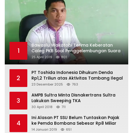
Bawaslu Wakatobi Terima Keberatan
1
Caleg PKB Soal Penggelembungan Suara
25 April 2019
801
PT Toshida Indonesia Dihukum Denda
2
Rp1,2 Triliun atas Aktivitas Tambang Ilegal
23 Desember 2025
763
AMPB Sultra Minta Disnakertrans Sultra
3
Lakukan Sweeping TKA
30 April 2018
711
Ini Alasan PT SSU Belum Tuntaskan Pajak
4
ke Pemda Bombana Sebesar Rp8 Miliar
14 Januari 2019
651