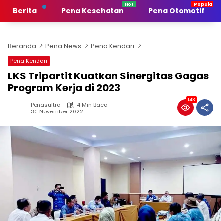
Langsung
Berita
Pena Kesehatan
Pena Otomotif
ke
konten
Beranda
Pena News
Pena Kendari
Pena Kendari
LKS Tripartit Kuatkan Sinergitas Gagas
Program Kerja di 2023
143
Penasultra
4 Min Baca
30 November 2022