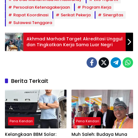
Persoalan Ketenagakerjaan
Program Kerja
Rapat Koordinasi
Serikat Pekerja
Sinergitas
Sulawesi Tenggara
Akhmad Marhadi Target Akreditasi Unggul
dan Tingkatkan Kerja Sama Luar Negri
Berita Terkait
Pena Kendari
Pena Kendari
Kelangkaan BBM Solar:
Muh Saleh: Budaya Muna