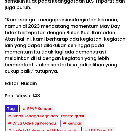
semakin kuat pada keanggotaan LKS Tripartit dan
juga buruh.
“Kami sangat mengapresiasi kegiatan kemarin,
namun di 2023 mendatang momentum May Day
tidak bertepatan dengan Bulan Suci Ramadan.
Atas hal ini, kami berharap ada kegiatan-kegiatan
lain yang dapat dilakukan sehingga pada
momentum itu tidak lagi ada demonstrasi
melainkan di isi dengan kegiatan yang lebih
bermanfaat. Jalan santai bisa jadi pilihan yang
cukup baik,” tutupnya.
Editor: Husain
Post Views:
143
Tag:
BPVP Kendari
Dinas Tenaga Kerja dan Transmigrasi
Dr La Ode Haji Polondu
Kendari
La Ode Muhammad Ali Haswandy
LKS Tripartit