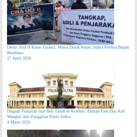
Demo Jilid II Kasus Cirauci, Massa Desak Kejati Sultra Periksa Bupati
Bombana
27 April 2026
Dugaan Penipuan Jual Beli Tanah di Kendari, Ahmad Yani Dua Kali
Mangkir dari Panggilan Polda Sultra
4 Maret 2026