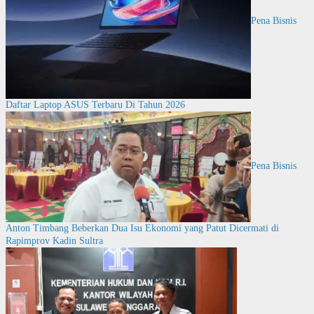
Pena Bisnis
Daftar Laptop ASUS Terbaru Di Tahun 2026
Pena Bisnis
Anton Timbang Beberkan Dua Isu Ekonomi yang Patut Dicermati di
Rapimprov Kadin Sultra