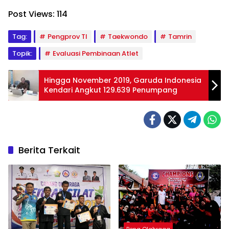
Post Views:
114
Tag:
Pengprov TI
Taekwondo
Tamrin
Topik:
Evaluasi Pembinaan Atlet
Hingga November 2019, Garuda Indonesia
Kendari Angkut 129.639 Penumpang
Berita Terkait
Pena Olahraga