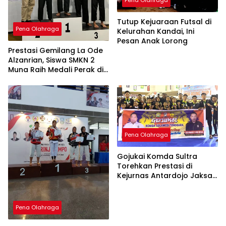
Tutup Kejuaraan Futsal di
Pena Olahraga
Kelurahan Kandai, Ini
Pesan Anak Lorong
Prestasi Gemilang La Ode
Alzanrian, Siswa SMKN 2
Muna Raih Medali Perak di
Popda Sultra
Pena Olahraga
Gojukai Komda Sultra
Torehkan Prestasi di
Kejurnas Antardojo Jaksa
Agung Cup I
Pena Olahraga