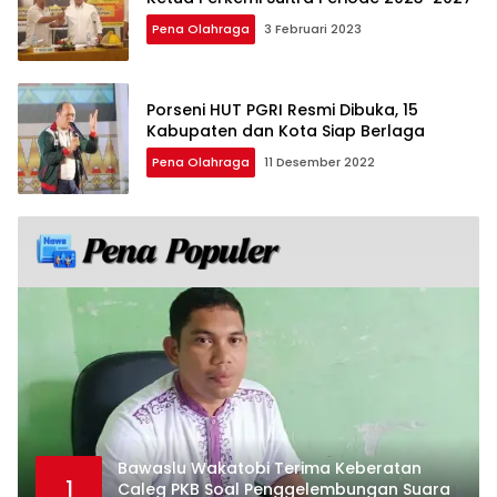
Pena Olahraga
3 Februari 2023
Porseni HUT PGRI Resmi Dibuka, 15
Kabupaten dan Kota Siap Berlaga
Pena Olahraga
11 Desember 2022
Bawaslu Wakatobi Terima Keberatan
1
Caleg PKB Soal Penggelembungan Suara