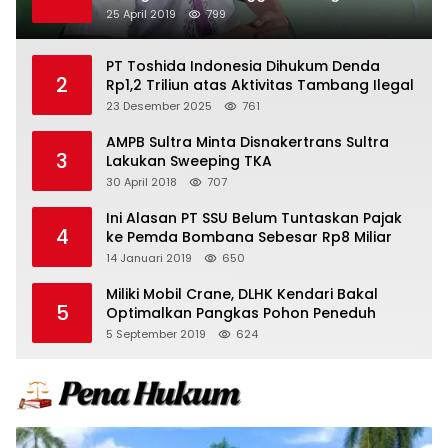
25 April 2019
799
PT Toshida Indonesia Dihukum Denda
2
Rp1,2 Triliun atas Aktivitas Tambang Ilegal
23 Desember 2025
761
AMPB Sultra Minta Disnakertrans Sultra
3
Lakukan Sweeping TKA
30 April 2018
707
Ini Alasan PT SSU Belum Tuntaskan Pajak
4
ke Pemda Bombana Sebesar Rp8 Miliar
14 Januari 2019
650
Miliki Mobil Crane, DLHK Kendari Bakal
5
Optimalkan Pangkas Pohon Peneduh
5 September 2019
624