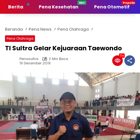
Langsung
Berita
Pena Kesehatan
Pena Otomotif
ke
konten
Beranda
Pena News
Pena Olahraga
Pena Olahraga
TI Sultra Gelar Kejuaraan Taewondo
114
Penasultra
2 Min Baca
19 Desember 2019