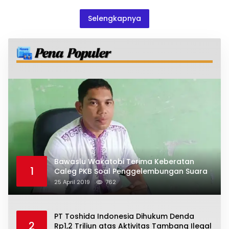
Selengkapnya
Bawaslu Wakatobi Terima Keberatan
1
Caleg PKB Soal Penggelembungan Suara
25 April 2019
762
PT Toshida Indonesia Dihukum Denda
2
Rp1,2 Triliun atas Aktivitas Tambang Ilegal