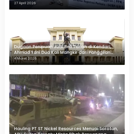
27 April 2026
Dugaan Penipuan Jual Beli Tanah di Kendari,
Ahmad Yani Dua Kali Mangkir dari Panggilan
Polda Sultra
4 Maret 2026
Hauling PT ST Nickel Resources Menuai Sorotan,