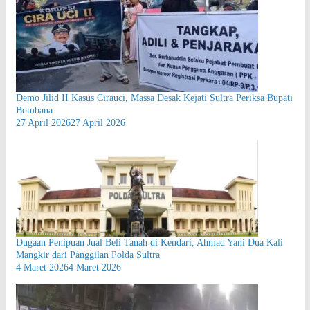
Demo Jilid II Kasus Cirauci, Massa Desak Kejati Sultra Periksa Bupati
Bombana
27 April 2026
27 April 2026
Dugaan Penipuan Jual Beli Tanah di Kendari, Ahmad Yani Dua Kali
Mangkir dari Panggilan Polda Sultra
4 Maret 2026
4 Maret 2026