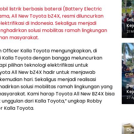
bil listrik berbasis baterai (Battery Electric
ma, All New Toyota bZ4X, resmi diluncurkan
Seb
ektrifikasi di Indonesia. Sekaligus menjadi
Kej
nghadirkan solusi mobilitas ramah lingkungan
Be
21 M
han masyarakat.
n Officer Kalla Toyota mengungkapkan, di
ini Kalla Toyota dengan bangga meluncurkan
 pilihan teknologi elektrifikasi untuk
oyota All New bZ4X hadir untuk menjawab
kemudian hari. Sekaligus menjadi realisasi
Dem
dirkan solusi mobilitas ramah lingkungan yang
Kej
syarakat. Kami harap Toyota All New BZ4X bisa
27 A
k unggulan dari Kalla Toyota,” ungkap Robby
r Kalla Toyota.
Dug