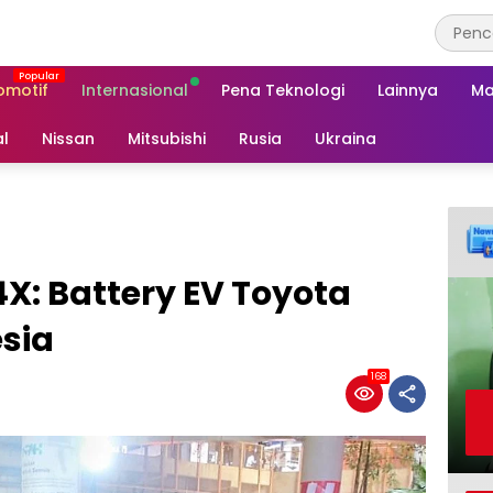
omotif
Internasional
Pena Teknologi
Lainnya
Ma
al
Nissan
Mitsubishi
Rusia
Ukraina
4X: Battery EV Toyota
sia
168