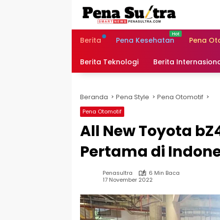
Langsung
ke
konten
Berita
Pena Kesehatan
Pena Ot
Berita Teknologi
Berita Internasion
Beranda
Pena Style
Pena Otomotif
Pena Otomotif
All New Toyota bZ
Pertama di Indone
Penasultra
6 Min Baca
17 November 2022