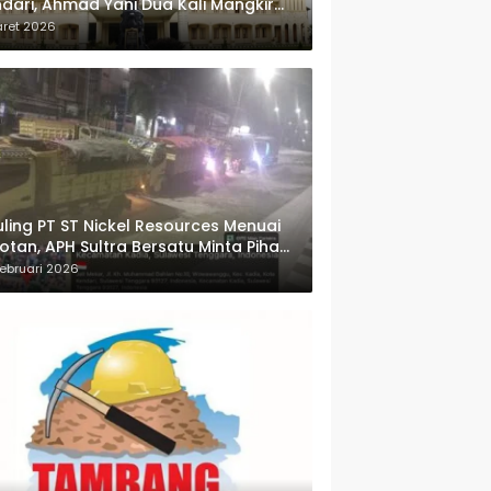
dari, Ahmad Yani Dua Kali Mangkir
i Panggilan Polda Sultra
aret 2026
ling PT ST Nickel Resources Menuai
otan, APH Sultra Bersatu Minta Pihak
wenang Bertindak
ebruari 2026