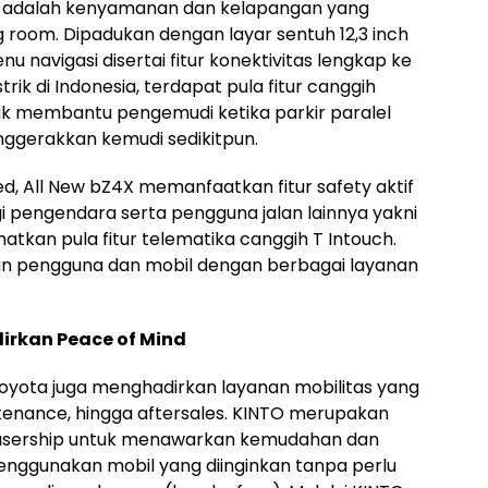
4X adalah kenyamanan dan kelapangan yang
g room. Dipadukan dengan layar sentuh 12,3 inch
 navigasi disertai fitur konektivitas lengkap ke
ik di Indonesia, terdapat pula fitur canggih
k membantu pengemudi ketika parkir paralel
nggerakkan kemudi sedikitpun.
, All New bZ4X memanfaatkan fitur safety aktif
i pengendara serta pengguna jalan lainnya yakni
atkan pula fitur telematika canggih T Intouch.
an pengguna dan mobil dengan berbagai layanan
dirkan Peace of Mind
oyota juga menghadirkan layanan mobilitas yang
ntenance, hingga aftersales. KINTO merupakan
is usership untuk menawarkan kemudahan dan
menggunakan mobil yang diinginkan tanpa perlu