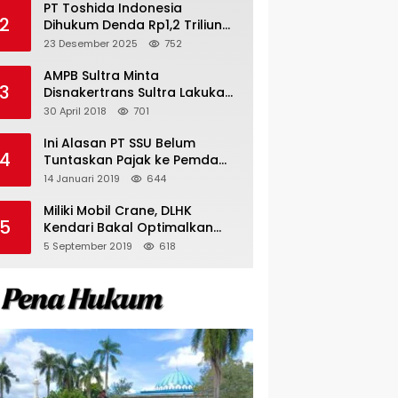
PT Toshida Indonesia
2
Dihukum Denda Rp1,2 Triliun
atas Aktivitas Tambang
23 Desember 2025
752
Ilegal
AMPB Sultra Minta
3
Disnakertrans Sultra Lakukan
Sweeping TKA
30 April 2018
701
Ini Alasan PT SSU Belum
4
Tuntaskan Pajak ke Pemda
Bombana Sebesar Rp8 Miliar
14 Januari 2019
644
Miliki Mobil Crane, DLHK
5
Kendari Bakal Optimalkan
Pangkas Pohon Peneduh
5 September 2019
618