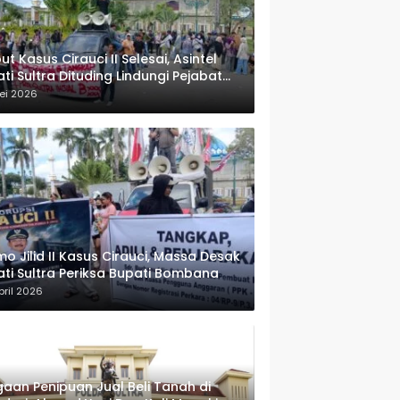
ut Kasus Cirauci II Selesai, Asintel
ati Sultra Dituding Lindungi Pejabat
rwenang
ei 2026
o Jilid II Kasus Cirauci, Massa Desak
ati Sultra Periksa Bupati Bombana
pril 2026
aan Penipuan Jual Beli Tanah di