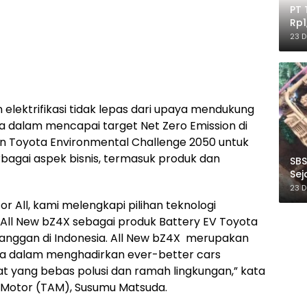
PT 
Rp1
Ile
23 
elektrifikasi tidak lepas dari upaya mendukung
a dalam mencapai target Net Zero Emission di
an Toyota Environmental Challenge 2050 untuk
bagai aspek bisnis, termasuk produk dan
SBS
Sej
Ber
23 
r All, kami melengkapi pilihan teknologi
n All New bZ4X sebagai produk Battery EV Toyota
anggan di Indonesia. All New bZ4X merupakan
yota dalam menghadirkan ever-better cars
t yang bebas polusi dan ramah lingkungan,” kata
a Motor (TAM), Susumu Matsuda.