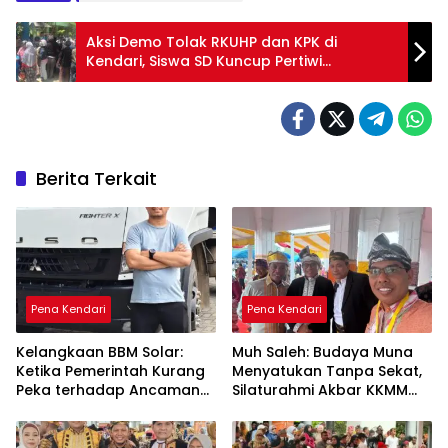
Aksi Demo Tolak RKUHP dan KPK di
Kendari, Siswa SD Kuncup Pertiwi
Dipulangkan
Berita Terkait
Pena Kendari
Pena Kendari
Kelangkaan BBM Solar:
Muh Saleh: Budaya Muna
Ketika Pemerintah Kurang
Menyatukan Tanpa Sekat,
Peka terhadap Ancaman
Silaturahmi Akbar KKMM
Ekonomi Daerah
Sultra Jadi Ruang Merawat
Persaudaraan