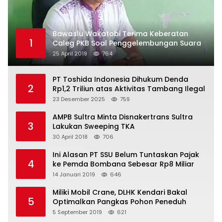
Bawaslu Wakatobi Terima Keberatan
1
Caleg PKB Soal Penggelembungan Suara
25 April 2019
764
PT Toshida Indonesia Dihukum Denda
2
Rp1,2 Triliun atas Aktivitas Tambang Ilegal
23 Desember 2025
759
AMPB Sultra Minta Disnakertrans Sultra
3
Lakukan Sweeping TKA
30 April 2018
706
Ini Alasan PT SSU Belum Tuntaskan Pajak
4
ke Pemda Bombana Sebesar Rp8 Miliar
14 Januari 2019
646
Miliki Mobil Crane, DLHK Kendari Bakal
5
Optimalkan Pangkas Pohon Peneduh
5 September 2019
621