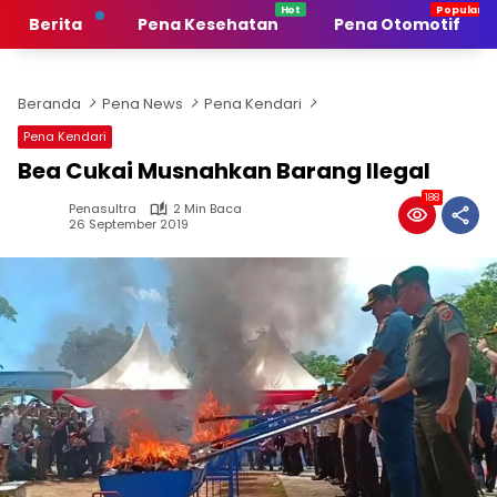
Langsung
Berita
Pena Kesehatan
Pena Otomotif
ke
konten
Beranda
Pena News
Pena Kendari
Pena Kendari
Bea Cukai Musnahkan Barang Ilegal
188
Penasultra
2 Min Baca
26 September 2019