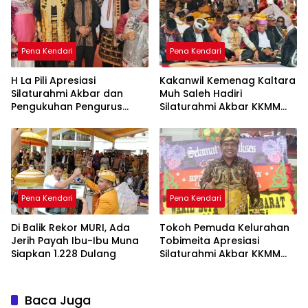
Pena Kendari
Pena Kendari
H La Pili Apresiasi
Kakanwil Kemenag Kaltara
Silaturahmi Akbar dan
Muh Saleh Hadiri
Pengukuhan Pengurus
Silaturahmi Akbar KKMM
KKMM Sultra
Sultra di Kendari
Pena Kendari
Pena Kendari
Di Balik Rekor MURI, Ada
Tokoh Pemuda Kelurahan
Jerih Payah Ibu-Ibu Muna
Tobimeita Apresiasi
Siapkan 1.228 Dulang
Silaturahmi Akbar KKMM
Sultra
Baca Juga