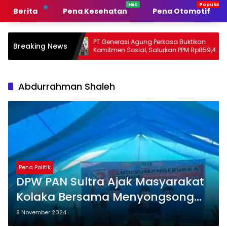
Langsung
Berita
Pena Kesehatan
Pena Otomotif
ke
konten
intah
PT Generasi Agung Perkasa Buktikan
Muh 
Breaking News
Komitmen Sosial, Salurkan PPM Rp859,4
Tanpa
Juta untuk Masyarakat Lingkar
Sult
Tambang
Pers
Abdurrahman Shaleh
Pena Politik
DPW PAN Sultra Ajak Masyarakat
Kolaka Bersama Menyongsong
Perubahan dengan Memilih ASR-
9 November 2024