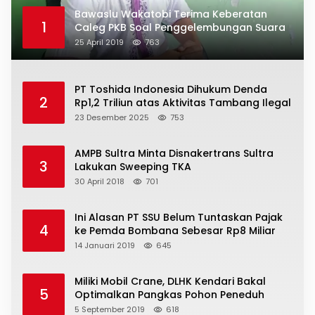
Bawaslu Wakatobi Terima Keberatan
1
Caleg PKB Soal Penggelembungan Suara
25 April 2019
763
PT Toshida Indonesia Dihukum Denda
2
Rp1,2 Triliun atas Aktivitas Tambang Ilegal
23 Desember 2025
753
AMPB Sultra Minta Disnakertrans Sultra
3
Lakukan Sweeping TKA
30 April 2018
701
Ini Alasan PT SSU Belum Tuntaskan Pajak
4
ke Pemda Bombana Sebesar Rp8 Miliar
14 Januari 2019
645
Miliki Mobil Crane, DLHK Kendari Bakal
5
Optimalkan Pangkas Pohon Peneduh
5 September 2019
618