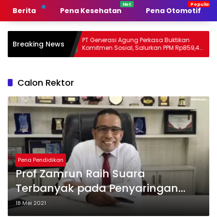
Langsung
Berita
Pena Kesehatan
Pena Otomotif
ke
konten
ntah
PT Generasi Agung Perkasa Buktikan
Muh 
Breaking News
Komitmen Sosial, Salurkan PPM Rp859,4
Tanpa
Juta untuk Masyarakat Lingkar
Sultr
Tambang
Pers
Calon Rektor
Pena Pendidikan
Prof Zamrun Raih Suara
Terbanyak pada Penyaringan
Balon Rektor UHO
18 Mei 2021