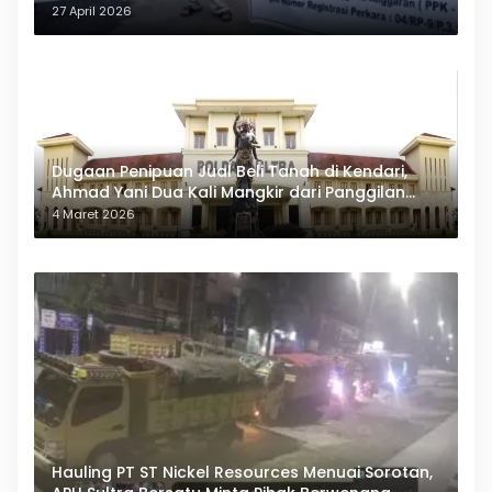
27 April 2026
Dugaan Penipuan Jual Beli Tanah di Kendari,
Ahmad Yani Dua Kali Mangkir dari Panggilan
Polda Sultra
4 Maret 2026
Hauling PT ST Nickel Resources Menuai Sorotan,