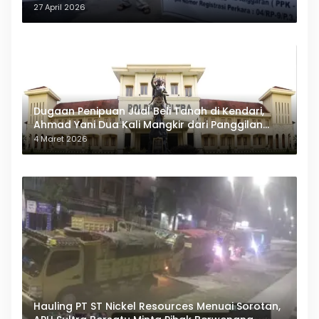
27 April 2026
Dugaan Penipuan Jual Beli Tanah di Kendari,
Ahmad Yani Dua Kali Mangkir dari Panggilan
Polda Sultra
4 Maret 2026
Hauling PT ST Nickel Resources Menuai Sorotan,