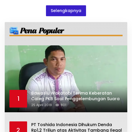
Selengkapnya
Bawaslu Wakatobi Terima Keberatan
1
Caleg PKB Soal Penggelembungan Suara
25 April 2019
801
PT Toshida Indonesia Dihukum Denda
2
Rp1,2 Triliun atas Aktivitas Tambang Ilegal