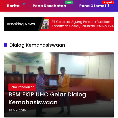
Langsung
Berita
Pena Kesehatan
Pena Otomotif
ke
konten
 Pemerintah
PT Generasi Agung Perkasa Buktikan
Breaking News
man
Komitmen Sosial, Salurkan PPM Rp859,4
Juta untuk Masyarakat Lingkar
Tambang
Dialog Kemahasiswaan
Pena Pendidikan
BEM FKIP UHO Gelar Dialog
Kemahasiswaan
28 Mei 2019