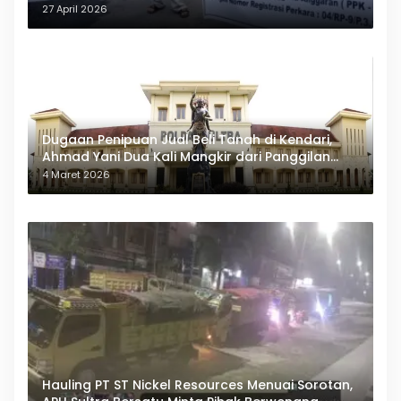
27 April 2026
Dugaan Penipuan Jual Beli Tanah di Kendari,
Ahmad Yani Dua Kali Mangkir dari Panggilan
Polda Sultra
4 Maret 2026
Hauling PT ST Nickel Resources Menuai Sorotan,