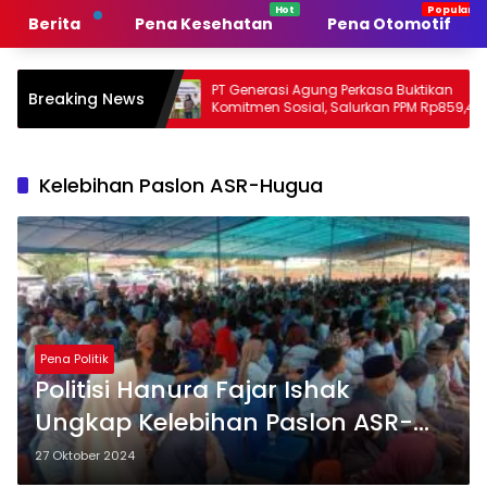
Langsung
Berita
Pena Kesehatan
Pena Otomotif
ke
konten
merintah
PT Generasi Agung Perkasa Buktikan
M
Breaking News
Komitmen Sosial, Salurkan PPM Rp859,4
T
Juta untuk Masyarakat Lingkar
S
Tambang
P
Kelebihan Paslon ASR-Hugua
Pena Politik
Politisi Hanura Fajar Ishak
Ungkap Kelebihan Paslon ASR-
Hugua saat Kampanye di Buton
27 Oktober 2024