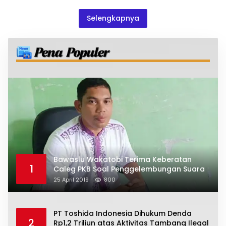
Selatan
Selengkapnya
Bawaslu Wakatobi Terima Keberatan
1
Caleg PKB Soal Penggelembungan Suara
25 April 2019
800
PT Toshida Indonesia Dihukum Denda
2
Rp1,2 Triliun atas Aktivitas Tambang Ilegal