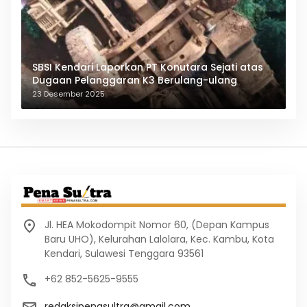
SBSI Kendari Laporkan PT Konutara Sejati atas
Dugaan Pelanggaran K3 Berulang-ulang
23 Desember 2025
Jl. HEA Mokodompit Nomor 60, (Depan Kampus
Baru UHO), Kelurahan Lalolara, Kec. Kambu, Kota
Kendari, Sulawesi Tenggara 93561
+62 852-5625-9555
redaksipenasultra@gmail.com