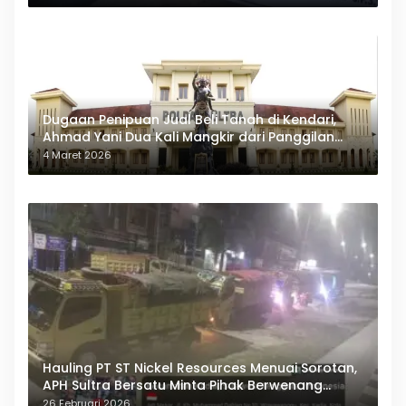
Dugaan Penipuan Jual Beli Tanah di Kendari,
Ahmad Yani Dua Kali Mangkir dari Panggilan
Polda Sultra
4 Maret 2026
Hauling PT ST Nickel Resources Menuai Sorotan,
APH Sultra Bersatu Minta Pihak Berwenang
Bertindak
26 Februari 2026