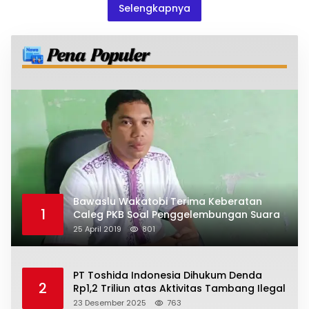
Selengkapnya
Bawaslu Wakatobi Terima Keberatan
1
Caleg PKB Soal Penggelembungan Suara
25 April 2019
801
PT Toshida Indonesia Dihukum Denda
2
Rp1,2 Triliun atas Aktivitas Tambang Ilegal
23 Desember 2025
763