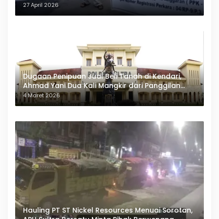
27 April 2026
Dugaan Penipuan Jual Beli Tanah di Kendari,
Ahmad Yani Dua Kali Mangkir dari Panggilan
Polda Sultra
4 Maret 2026
Hauling PT ST Nickel Resources Menuai Sorotan,