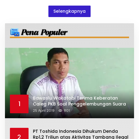
Selengkapnya
Bawaslu Wakatobi Terima Keberatan
1
Caleg PKB Soal Penggelembungan Suara
25 April 2019
801
PT Toshida Indonesia Dihukum Denda
2
Rp1,2 Triliun atas Aktivitas Tambang Ilegal