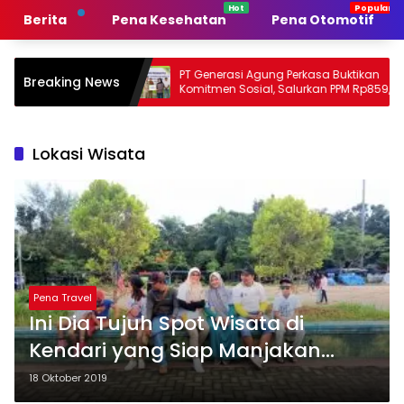
Langsung
Berita
Pena Kesehatan
Pena Otomotif
ke
konten
emerintah
PT Generasi Agung Perkasa Buktikan
Breaking News
n
Komitmen Sosial, Salurkan PPM Rp859,4
Juta untuk Masyarakat Lingkar
Tambang
Lokasi Wisata
Pena Travel
Ini Dia Tujuh Spot Wisata di
Kendari yang Siap Manjakan
Wisatawan
18 Oktober 2019