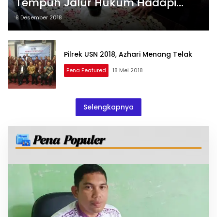
Tempuh Jalur Hukum Hadapi
Menristekdikti
8 Desember 2018
Pilrek USN 2018, Azhari Menang Telak
Pena Featured
18 Mei 2018
Selengkapnya