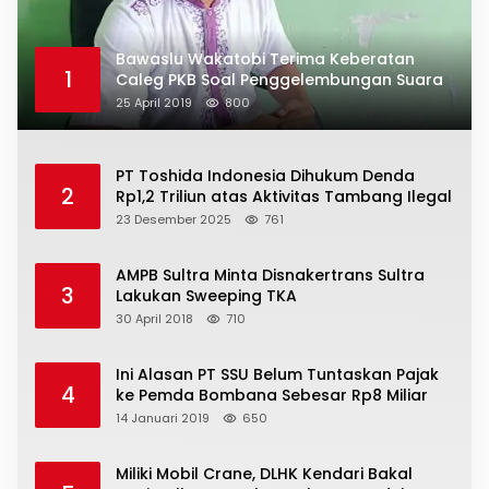
Bawaslu Wakatobi Terima Keberatan
1
Caleg PKB Soal Penggelembungan Suara
25 April 2019
800
PT Toshida Indonesia Dihukum Denda
2
Rp1,2 Triliun atas Aktivitas Tambang Ilegal
23 Desember 2025
761
AMPB Sultra Minta Disnakertrans Sultra
3
Lakukan Sweeping TKA
30 April 2018
710
Ini Alasan PT SSU Belum Tuntaskan Pajak
4
ke Pemda Bombana Sebesar Rp8 Miliar
14 Januari 2019
650
Miliki Mobil Crane, DLHK Kendari Bakal