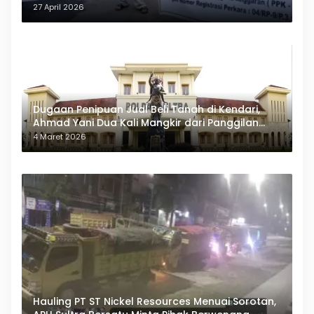
27 April 2026
Dugaan Penipuan Jual Beli Tanah di Kendari,
Ahmad Yani Dua Kali Mangkir dari Panggilan
Polda Sultra
4 Maret 2026
Hauling PT ST Nickel Resources Menuai Sorotan,