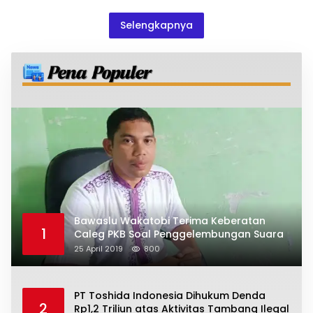
Selengkapnya
Bawaslu Wakatobi Terima Keberatan
1
Caleg PKB Soal Penggelembungan Suara
25 April 2019
800
PT Toshida Indonesia Dihukum Denda
2
Rp1,2 Triliun atas Aktivitas Tambang Ilegal