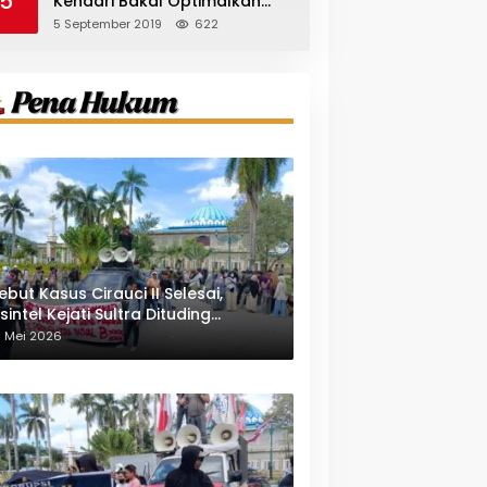
5
Kendari Bakal Optimalkan
Pangkas Pohon Peneduh
5 September 2019
622
ebut Kasus Cirauci II Selesai,
sintel Kejati Sultra Dituding
indungi Pejabat Berwenang
1 Mei 2026