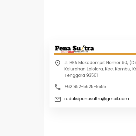
Jl. HEA Mokodompit Nomor 60, (
Kelurahan Lalolara, Kec. Kambu, K
Tenggara 93561
+62 852-5625-9555
redaksipenasultra@gmail.com