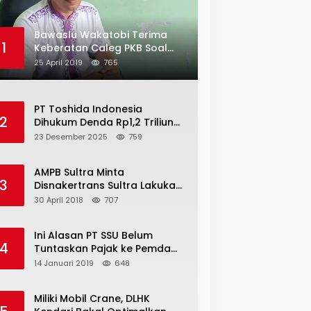
Bawaslu Wakatobi Terima
1
Keberatan Caleg PKB Soal
Penggelembungan Suara
25 April 2019
765
PT Toshida Indonesia
2
Dihukum Denda Rp1,2 Triliun
atas Aktivitas Tambang
23 Desember 2025
759
Ilegal
AMPB Sultra Minta
3
Disnakertrans Sultra Lakukan
Sweeping TKA
30 April 2018
707
Ini Alasan PT SSU Belum
4
Tuntaskan Pajak ke Pemda
Bombana Sebesar Rp8 Miliar
14 Januari 2019
648
Miliki Mobil Crane, DLHK