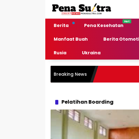
Langsung
ke
konten
Berita
Pena Kesehatan
Manfaat Buah
Berita Otomoti
Rusia
Ukraina
Breaking News
Pelatihan Boarding