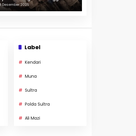
erulang-ulang
3 Desember 2025
Label
Kendari
Muna
Sultra
Polda Sultra
Ali Mazi