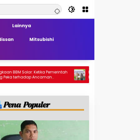
Lainnya
Nissan
Mitsubishi
olar: Ketika Pemerintah
PT Generasi Agung Perkasa Buktikan
rhadap Ancaman
Komitmen Sosial, Salurkan PPM Rp859
Juta untuk Masyarakat Lingkar
Tambang