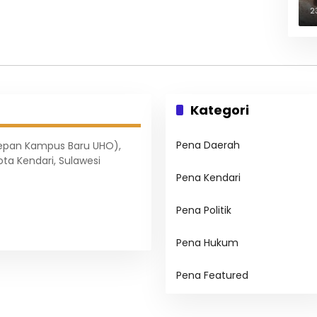
B
2
Kategori
Pena Daerah
Depan Kampus Baru UHO),
ota Kendari, Sulawesi
Pena Kendari
Pena Politik
Pena Hukum
Pena Featured