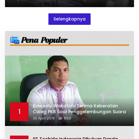
Selengkapnya
Bawaslu Wakatobi Terima Keberatan
1
Caleg PKB Soal Penggelembungan Suara
25 April 2019
800