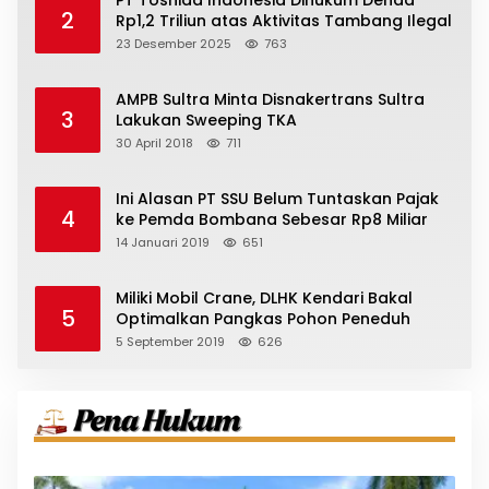
PT Toshida Indonesia Dihukum Denda
2
Rp1,2 Triliun atas Aktivitas Tambang Ilegal
23 Desember 2025
763
AMPB Sultra Minta Disnakertrans Sultra
3
Lakukan Sweeping TKA
30 April 2018
711
Ini Alasan PT SSU Belum Tuntaskan Pajak
4
ke Pemda Bombana Sebesar Rp8 Miliar
14 Januari 2019
651
Miliki Mobil Crane, DLHK Kendari Bakal
5
Optimalkan Pangkas Pohon Peneduh
5 September 2019
626