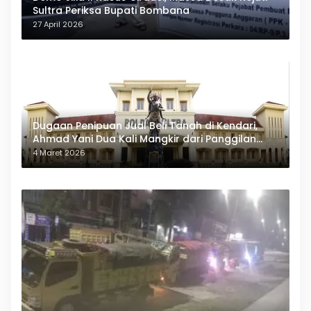
Sultra Periksa Bupati Bombana
27 April 2026
Dugaan Penipuan Jual Beli Tanah di Kendari,
Ahmad Yani Dua Kali Mangkir dari Panggilan
Polda Sultra
4 Maret 2026