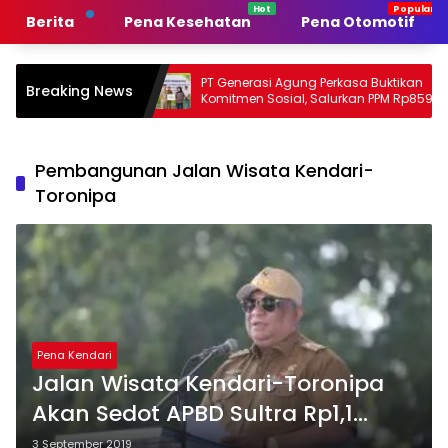
Langsung
Berita
Pena Kesehatan
Pena Otomotif
ke
konten
emerintah
PT Generasi Agung Perkasa Buktikan
Breaking News
n
Komitmen Sosial, Salurkan PPM Rp859,4
Juta untuk Masyarakat Lingkar
Tambang
Pembangunan Jalan Wisata Kendari-
Toronipa
Pena Kendari
Jalan Wisata Kendari-Toronipa
Akan Sedot APBD Sultra Rp1,1
Triliun
3 September 2019