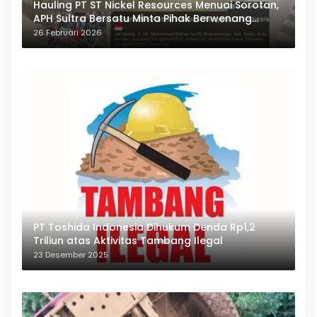
Hauling PT ST Nickel Resources Menuai Sorotan,
APH Sultra Bersatu Minta Pihak Berwenang
Bertindak
26 Februari 2026
PT Toshida Indonesia Dihukum Denda Rp1,2
Triliun atas Aktivitas Tambang Ilegal
23 Desember 2025