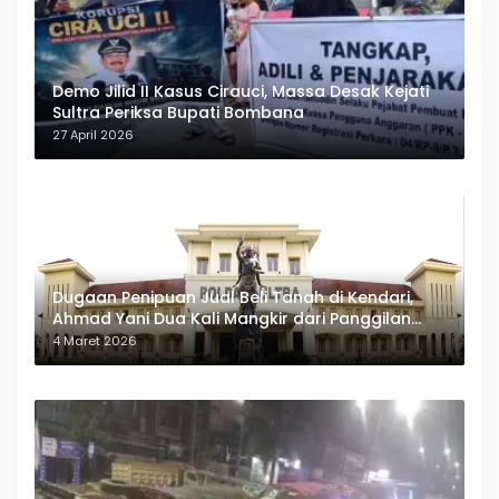
Demo Jilid II Kasus Cirauci, Massa Desak Kejati
Sultra Periksa Bupati Bombana
27 April 2026
Dugaan Penipuan Jual Beli Tanah di Kendari,
Ahmad Yani Dua Kali Mangkir dari Panggilan
Polda Sultra
4 Maret 2026