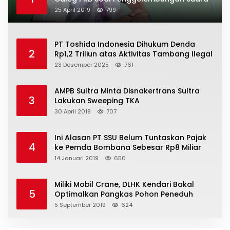
25 April 2019
799
PT Toshida Indonesia Dihukum Denda
2
Rp1,2 Triliun atas Aktivitas Tambang Ilegal
23 Desember 2025
761
AMPB Sultra Minta Disnakertrans Sultra
3
Lakukan Sweeping TKA
30 April 2018
707
Ini Alasan PT SSU Belum Tuntaskan Pajak
4
ke Pemda Bombana Sebesar Rp8 Miliar
14 Januari 2019
650
Miliki Mobil Crane, DLHK Kendari Bakal
5
Optimalkan Pangkas Pohon Peneduh
5 September 2019
624