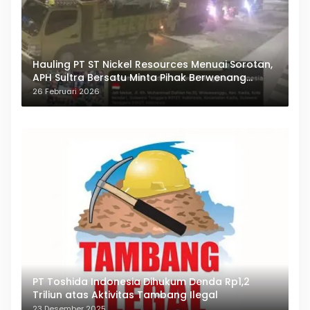
Hauling PT ST Nickel Resources Menuai Sorotan,
APH Sultra Bersatu Minta Pihak Berwenang
Bertindak
26 Februari 2026
PT Toshida Indonesia Dihukum Denda Rp1,2
Triliun atas Aktivitas Tambang Ilegal
23 Desember 2025