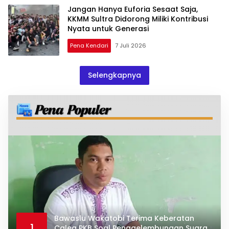
Jangan Hanya Euforia Sesaat Saja,
KKMM Sultra Didorong Miliki Kontribusi
Nyata untuk Generasi
Pena Kendari
7 Juli 2026
Selengkapnya
Bawaslu Wakatobi Terima Keberatan
1
Caleg PKB Soal Penggelembungan Suara